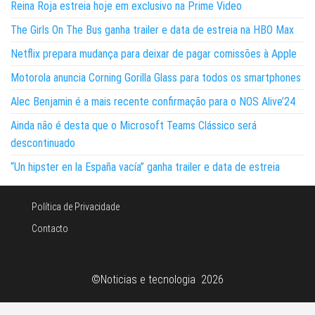
Reina Roja estreia hoje em exclusivo na Prime Video
The Girls On The Bus ganha trailer e data de estreia na HBO Max
Netflix prepara mudança para deixar de pagar comissões à Apple
Motorola anuncia Corning Gorilla Glass para todos os smartphones
Alec Benjamin é a mais recente confirmação para o NOS Alive’24
Ainda não é desta que o Microsoft Teams Clássico será
descontinuado
“Un hipster en la España vacía” ganha trailer e data de estreia
Política de Privacidade
Contacto
©Noticias e tecnologia 2026