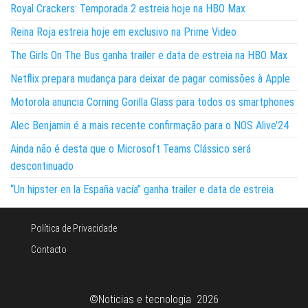
Royal Crackers: Temporada 2 estreia hoje na HBO Max
Reina Roja estreia hoje em exclusivo na Prime Video
The Girls On The Bus ganha trailer e data de estreia na HBO Max
Netflix prepara mudança para deixar de pagar comissões à Apple
Motorola anuncia Corning Gorilla Glass para todos os smartphones
Alec Benjamin é a mais recente confirmação para o NOS Alive’24
Ainda não é desta que o Microsoft Teams Clássico será
descontinuado
“Un hipster en la España vacía” ganha trailer e data de estreia
Política de Privacidade
Contacto
©Noticias e tecnologia 2026