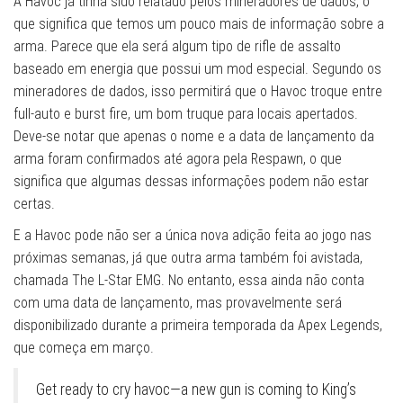
A Havoc já tinha sido relatado pelos mineradores de dados, o
que significa que temos um pouco mais de informação sobre a
arma. Parece que ela será algum tipo de rifle de assalto
baseado em energia que possui um mod especial. Segundo os
mineradores de dados, isso permitirá que o Havoc troque entre
full-auto e burst fire, um bom truque para locais apertados.
Deve-se notar que apenas o nome e a data de lançamento da
arma foram confirmados até agora pela Respawn, o que
significa que algumas dessas informações podem não estar
certas.
E a Havoc pode não ser a única nova adição feita ao jogo nas
próximas semanas, já que outra arma também foi avistada,
chamada The L-Star EMG. No entanto, essa ainda não conta
com uma data de lançamento, mas provavelmente será
disponibilizado durante a primeira temporada da Apex Legends,
que começa em março.
Get ready to cry havoc—a new gun is coming to King’s