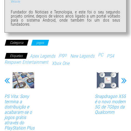
Website
Fundador do Noticias e Tecnologia, e este foi o seu segundo
projeto online, depois de vários anos ligado a um portal voltado
para o sistema Android, onde também foi um dos seus
fundadores.
Categoria
jogos
jogo
PC
Apex Legends
New Legends
PS4
Etiquetas
Respawn Entertainment
Xbox One
PS Vita: Sony
Snapdragon X55
termina a
é o novo modem
distribuição e
5G de 7Gbps da
acabaram-se o
Qualcomm
jogos grátis
através do
PlayStation Plus