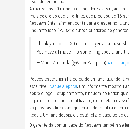
esse desempenho.
A marca dos 50 milhões de jogadores alcançada pe
mais celere do que o Fortnite, que precisou de 16 s
Respawn Entertainment continuar a crescer no futuro
Enquanto isso, “PUBG” e outros criadores de género
Thank you to the 50 million players that have s
You have all made this something special and t
— Vince Zampella (@VinceZampella)
4 de març
Poucos esperariam há cerca de um ano, quando já ha
este nível.
Naquela época
, um informante mostrou 
sobre o jogo. Estúpidamente, ninguém no Reddit quis 
alguma credibilidade ao utilizador, ele recebeu class
as pessoas afirmavam que era tudo mentira e sem co
Reddit. Um ano depois, ele está feliz, e gaba-se de q
O gerente da comunidade do Respawn também se lem