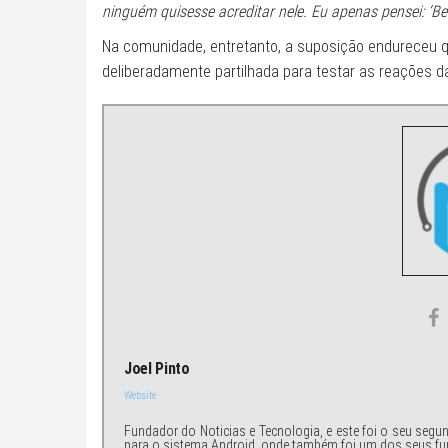
ninguém quisesse acreditar nele. Eu apenas pensei: ‘B
Na comunidade, entretanto, a suposição endureceu 
deliberadamente partilhada para testar as reações 
Joel Pinto
Website
Fundador do Noticias e Tecnologia, e este foi o seu segu
para o sistema Android, onde também foi um dos seus fu