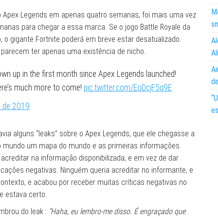
Mo
lo Apex Legends em apenas quatro semanas, foi mais uma vez
s
emanas para chegar a essa marca. Se o jogo Battle Royale da
, o gigante Fortnite poderá em breve estar desatualizado.
Al
s parecem ter apenas uma existência de nicho.
Al
Ai
hown up in the first month since Apex Legends launched!
d
here’s much more to come!
pic.twitter.com/EoDcjF5q9E
“U
o de 2019
es
via alguns “leaks” sobre o Apex Legends, que ele chegasse a
ao mundo um mapa do mundo e as primeiras informações
acreditar na informação disponibilizada, e em vez de dar
ificações negativas. Ninguém queria acreditar no informante, e
ntexto, e acabou por receber muitas críticas negativas no
ue estava certo.
brou do leak :
“Haha, eu lembro-me disso. É engraçado que