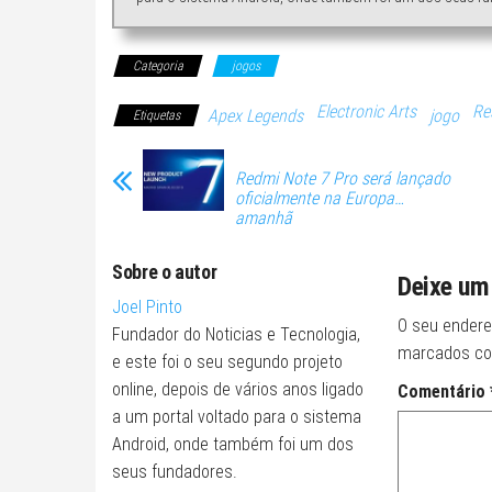
Categoria
jogos
Electronic Arts
Re
Apex Legends
jogo
Etiquetas
Redmi Note 7 Pro será lançado
oficialmente na Europa…
amanhã
Sobre o autor
Deixe um
Joel Pinto
O seu endere
Fundador do Noticias e Tecnologia,
marcados c
e este foi o seu segundo projeto
online, depois de vários anos ligado
Comentário
a um portal voltado para o sistema
Android, onde também foi um dos
seus fundadores.