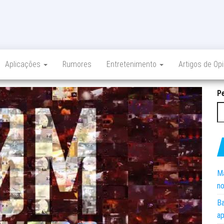
Aplicações
Rumores
Entretenimento
Artigos de Op
P
Ma
no
Ba
ap