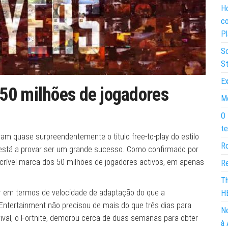
Ho
co
Pl
So
St
Ex
50 milhões de jogadores
Mo
O 
te
am quase surpreendentemente o titulo free-to-play do estilo
Ro
 está a provar ser um grande sucesso. Como confirmado por
ncrível marca dos 50 milhões de jogadores activos, em apenas
Re
Th
or em termos de velocidade de adaptação do que a
H
Entertainment não precisou de mais do que três dias para
Ne
rival, o Fortnite, demorou cerca de duas semanas para obter
à 