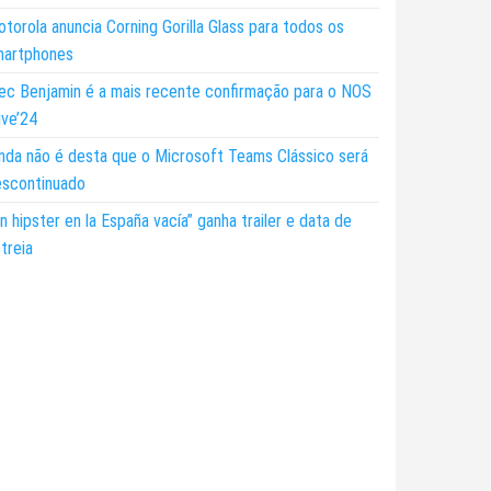
torola anuncia Corning Gorilla Glass para todos os
martphones
ec Benjamin é a mais recente confirmação para o NOS
ive’24
nda não é desta que o Microsoft Teams Clássico será
escontinuado
n hipster en la España vacía” ganha trailer e data de
treia