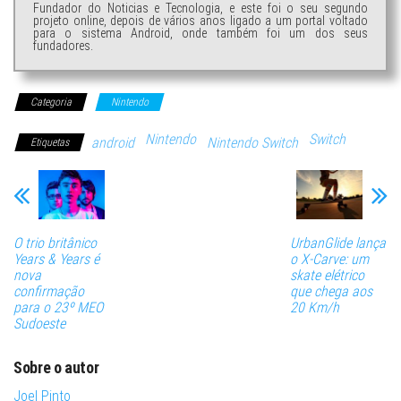
Fundador do Noticias e Tecnologia, e este foi o seu segundo
projeto online, depois de vários anos ligado a um portal voltado
para o sistema Android, onde também foi um dos seus
fundadores.
Categoria
Nintendo
Nintendo
Switch
android
Nintendo Switch
Etiquetas
O trio britânico
UrbanGlide lança
Years & Years é
o X-Carve: um
nova
skate elétrico
confirmação
que chega aos
para o 23º MEO
20 Km/h
Sudoeste
Sobre o autor
Joel Pinto