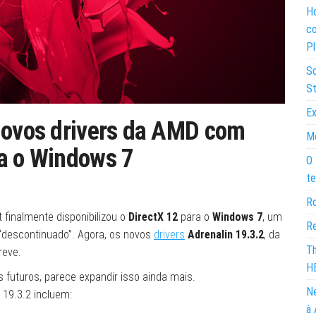
Ho
co
Pl
So
St
Ex
 novos drivers da AMD com
Mo
ra o Windows 7
O 
te
Ro
 finalmente disponibilizou o
DirectX 12
para o
Windows 7
, um
Re
“descontinuado”. Agora, os novos
drivers
Adrenalin 19.3.2
, da
Th
reve.
H
 futuros, parece expandir isso ainda mais.
Ne
 19.3.2 incluem:
à 