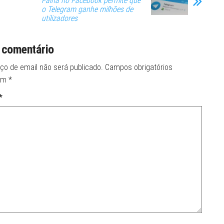
Falha no Facebook permite que
o Telegram ganhe milhões de
utilizadores
 comentário
ço de email não será publicado.
Campos obrigatórios
om
*
*