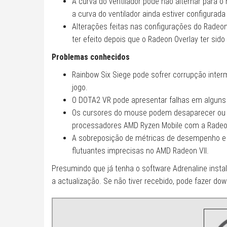
A curva do ventilador pode não alternar para 
a curva do ventilador ainda estiver configura
Alterações feitas nas configurações do Rade
ter efeito depois que o Radeon Overlay ter sido
Problemas conhecidos
Rainbow Six Siege pode sofrer corrupção inter
jogo.
O DOTA2 VR pode apresentar falhas em alguns 
Os cursores do mouse podem desaparecer ou sa
processadores AMD Ryzen Mobile com a Radeo
A sobreposição de métricas de desempenho e
flutuantes imprecisas no AMD Radeon VII.
Presumindo que já tenha o software Adrenaline instalad
a actualização. Se não tiver recebido, pode fazer do