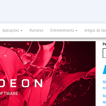
Aplicações
Rumores
Entretenimento
Artigos de Op
P
Ma
no
Ba
ap