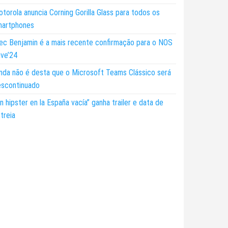
torola anuncia Corning Gorilla Glass para todos os
martphones
ec Benjamin é a mais recente confirmação para o NOS
ive’24
nda não é desta que o Microsoft Teams Clássico será
escontinuado
n hipster en la España vacía” ganha trailer e data de
treia