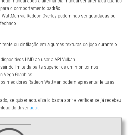
o modo manual após a alternância manual ser alternada quando
da para o comportamento padrão.
on WattMan via Radeon Overlay podem não ser guardadas ou
 fechado.
mitente ou cintilação em algumas texturas do jogo durante o
dispositivos HMD ao usar a API Vulkan.
ir do limite da parte superior de um monitor nos
n Vega Graphics.
 os medidores Radeon WattMan podem apresentar leituras
o, se quiser actualiza-lo basta abrir e verificar se já recebeu
wnload do driver
aqui
.