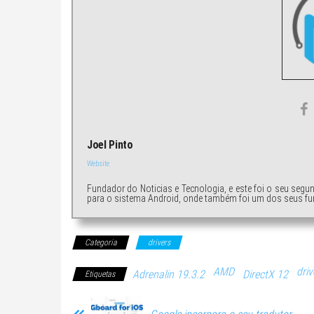
Joel Pinto
Website
Fundador do Noticias e Tecnologia, e este foi o seu segu
para o sistema Android, onde também foi um dos seus fu
Categoria
drivers
AMD
driv
Adrenalin 19.3.2
DirectX 12
Etiquetas