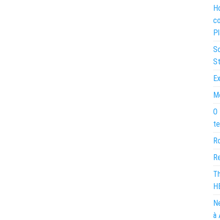
Ho
co
Pl
So
St
Ex
Mo
O 
te
Ro
Re
Th
H
Ne
à 