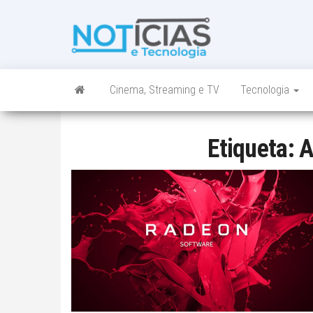
Skip
to
Noticias e
Tudo sobre
the
noticias de
Tecnologia
content
Tecnologia e
Entretenimento
num só lugar
Cinema, Streaming e TV
Tecnologia
Etiqueta:
A