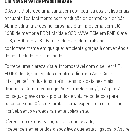
Um Novo Nível de Produtividade
O Aspire 7 oferece uma vantagem competitiva aos profissionais
enquanto lida facilmente com produção de conteúdo e edição.
Abrir e editar grandes ficheiros não é um problema com até
16GB de memória DDR4 rápida e SSD NVMe PCIe em RAID 0 até
1TB, e HDD até 2TB. Os utilizadores podem trabalhar
confortavelmente em qualquer ambiente graças à conveniência
do seu teclado retroiluminado.
Fornece uma clareza visual incomparável com o seu ecrã Full
HD IPS de 15,6 polegadas e moldura fina, e a Acer Color
™
Intelligence
produz tons mais intensos e detalhes mais
™
delicados. Com a tecnologia Acer TrueHarmony
, o Aspire 7
consegue graves mais profundos e volume poderoso para
todos os sons. Oferece também uma experiência de gaming
incrível, sendo verdadeiramente polivalente.
Oferecendo extensas opções de conetividade,
independentemente dos dispositivos que estão ligados, o Aspire