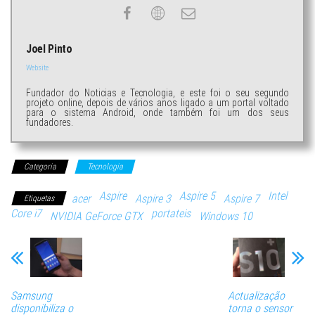
Joel Pinto
Website
Fundador do Noticias e Tecnologia, e este foi o seu segundo
projeto online, depois de vários anos ligado a um portal voltado
para o sistema Android, onde também foi um dos seus
fundadores.
Categoria
Tecnologia
Aspire
Aspire 5
Intel
acer
Aspire 3
Aspire 7
Etiquetas
Core i7
portateis
NVIDIA GeForce GTX
Windows 10
Samsung
Actualização
disponibiliza o
torna o sensor