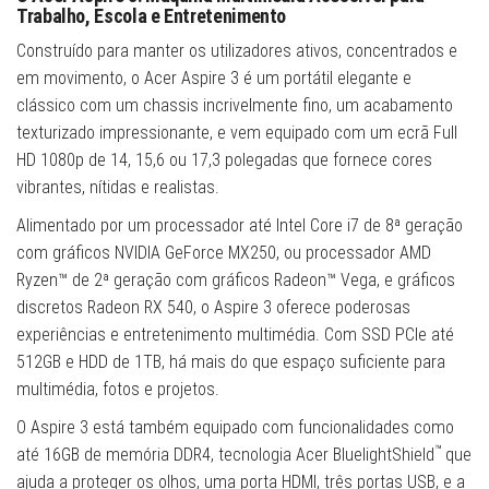
Trabalho, Escola e Entretenimento
Construído para manter os utilizadores ativos, concentrados e
em movimento, o Acer Aspire 3 é um portátil elegante e
clássico com um chassis incrivelmente fino, um acabamento
texturizado impressionante, e vem equipado com um ecrã Full
HD 1080p de 14, 15,6 ou 17,3 polegadas que fornece cores
vibrantes, nítidas e realistas.
Alimentado por um processador até Intel Core i7 de 8ª geração
com gráficos NVIDIA GeForce MX250, ou processador AMD
Ryzen™ de 2ª geração com gráficos Radeon™ Vega, e gráficos
discretos Radeon RX 540, o Aspire 3 oferece poderosas
experiências e entretenimento multimédia. Com SSD PCIe até
512GB e HDD de 1TB, há mais do que espaço suficiente para
multimédia, fotos e projetos.
O Aspire 3 está também equipado com funcionalidades como
™
até 16GB de memória DDR4, tecnologia Acer BluelightShield
que
ajuda a proteger os olhos, uma porta HDMI, três portas USB, e a