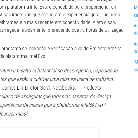
com plataforma Intel Evo, e concebido para proporcionar um
Mo
ticas imersivas que melhoram a experiência geral, incluindo
s
s vibrantes e o mais recente em conectividade. Além disso,
Al
carregada rapidamente, oferecendo quatro horas de utilização
Al
Ai
o programa de inovação e verificação alvo do Projecto Athena
d
 da plataforma Intel Evo.
“U
es
esentam um salto substancial no desempenho, capacidade
tes que estão a cultivar uma mistura única de trabalho,
 James Lin, Diretor Geral, Notebooks, IT Products
culoso de assegurar que todos os aspetos do design
periência da classe que a plataforma Intel® Evo™
lcançar mais”.