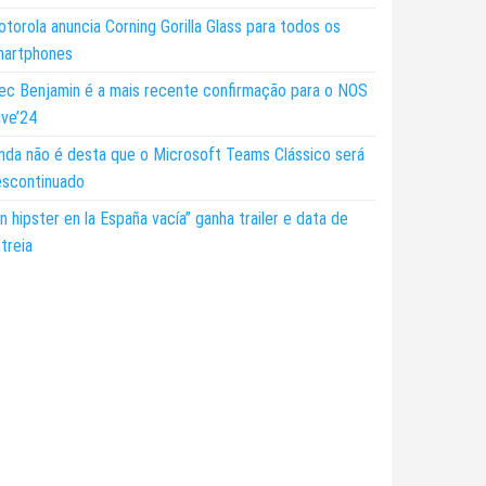
torola anuncia Corning Gorilla Glass para todos os
martphones
ec Benjamin é a mais recente confirmação para o NOS
ive’24
nda não é desta que o Microsoft Teams Clássico será
escontinuado
n hipster en la España vacía” ganha trailer e data de
treia