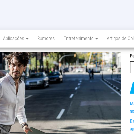
Aplicações
Rumores
Entretenimento
Artigos de Op
P
Ma
no
Ba
ap