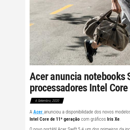
Acer anuncia notebooks S
processadores Intel Core
6 Setembro, 2020
A
Acer
anunciou a disponibilidade dos novos modelo
Intel Core de 11ª geração
com gráficos
Iris Xe
.
O novo portátil Acer Swift 5 é um dos primeiros da in