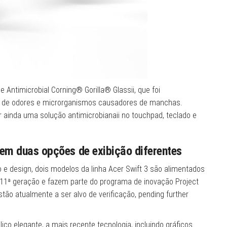
 Antimicrobial Corning® Gorilla® Glassii, que foi
o de odores e microrganismos causadores de manchas.
ir ainda uma solução antimicrobianaii no touchpad, teclado e
 em duas opções de exibição diferentes
 e design, dois modelos da linha Acer Swift 3 são alimentados
e 11ª geração e fazem parte do programa de inovação Project
tão atualmente a ser alvo de verificação, pending further
co elegante, a mais recente tecnologia, incluindo gráficos