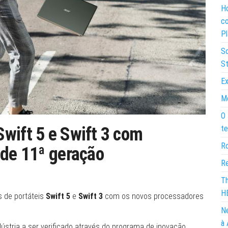
Ho
co
Pl
So
St
Ex
Mo
O 
te
wift 5 e Swift 3 com
Ro
 de 11ª geração
Re
Th
H
s de portáteis
Swift 5
e
Swift 3
com os novos processadores
Ne
à 
dústria a ser verificado através do programa de inovação