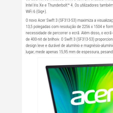
Intel Iris Xe e Thunderbolt™ 4. Os utilizadores també
WiFi 6 (Gig+).
O novo Acer Swift 3 (SF313-53) maximiza a visualiz
13,5 polegadas com resolução de 2256 x 1504 e form
necessidade de percorrer o ecrã. Além disso, o ecr
de 400-nit de brilhoiv. O Swift 3 (SF313-53) proporcio
design leve e durável de alumínio e magnésio-alumíni
lugar; mede apenas 15,95 mm de espessura, pesand