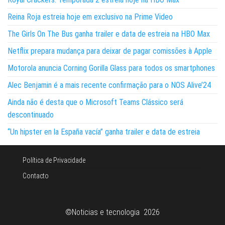
Reina Roja estreia hoje em exclusivo na Prime Video
The Girls On The Bus ganha trailer e data de estreia na HBO Max
Netflix prepara mudança para deixar de pagar comissões à Apple
Motorola anuncia Corning Gorilla Glass para todos os smartphones
Alec Benjamin é a mais recente confirmação para o NOS Alive’24
Ainda não é desta que o Microsoft Teams Clássico será
descontinuado
“Un hipster en la España vacía” ganha trailer e data de estreia
Política de Privacidade
Contacto
©Noticias e tecnologia 2026