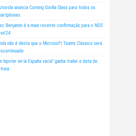
torola anuncia Corning Gorilla Glass para todos os
martphones
ec Benjamin é a mais recente confirmação para o NOS
ive’24
nda não é desta que o Microsoft Teams Clássico será
escontinuado
n hipster en la España vacía” ganha trailer e data de
treia