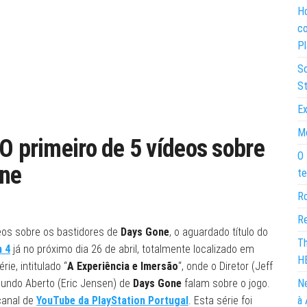
Ho
co
Pl
So
St
Ex
Mo
O primeiro de 5 vídeos sobre
O 
one
te
Ro
Re
eos sobre os bastidores de
Days Gone
, o aguardado título do
Th
n 4
já no próximo dia 26 de abril, totalmente localizado em
H
ie, intitulado “
A Experiência e Imersão
“, onde o Diretor (Jeff
o Mundo Aberto (Eric Jensen) de
Days Gone
falam sobre o jogo.
Ne
canal de
YouTube da PlayStation Portugal
. Esta série foi
à 