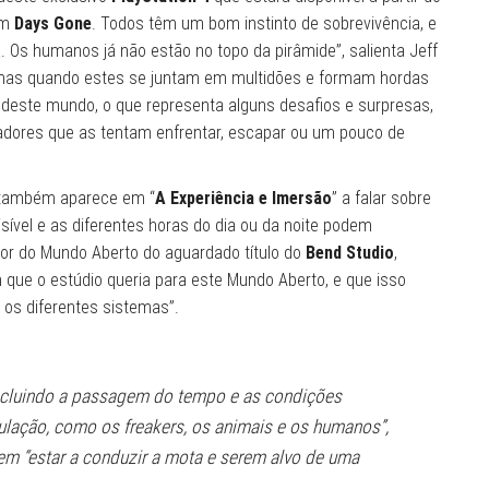
em
Days Gone
. Todos têm um bom instinto de sobrevivência, e
 Os humanos já não estão no topo da pirâmide”, salienta Jeff
 mas quando estes se juntam em multidões e formam hordas
 deste mundo, o que representa alguns desafios e surpresas,
gadores que as tentam enfrentar, escapar ou um pouco de
 também aparece em “
A Experiência e Imersão
” a falar sobre
sível e as diferentes horas do dia ou da noite podem
etor do Mundo Aberto do aguardado título do
Bend Studio
,
om que o estúdio queria para este Mundo Aberto, e que isso
 os diferentes sistemas”.
cluindo a passagem do tempo e as condições
pulação, como os freakers, os animais e os humanos”,
m “estar a conduzir a mota e serem alvo de uma