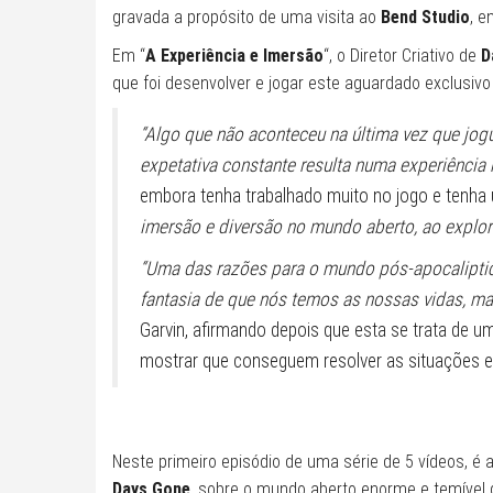
gravada a propósito de uma visita ao
Bend Studio
, e
Em “
A Experiência e Imersão
“, o Diretor Criativo de
D
que foi desenvolver e jogar este aguardado exclusiv
“Algo que não aconteceu na última vez que jogu
expetativa constante resulta numa experiência 
embora tenha trabalhado muito no jogo e tenha
imersão e diversão no mundo aberto, ao explorar
“Uma das razões para o mundo pós-apocaliptico
fantasia de que nós temos as nossas vidas, ma
Garvin, afirmando depois que esta se trata de 
mostrar que conseguem resolver as situações e 
Neste primeiro episódio de uma série de 5 vídeos, é a
Days Gone
, sobre o mundo aberto enorme e temível 