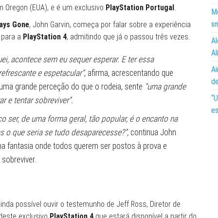
m Oregon (EUA), e é um exclusivo
PlayStation Portugal
.
Mo
s
ays Gone
, John Garvin, começa por falar sobre a experiência
o para a
PlayStation 4
, admitindo que já o passou três vezes.
Al
Al
ei, acontece sem eu sequer esperar. E ter essa
Ai
refrescante e espetacular”
, afirma, acrescentando que
d
 uma grande perceção do que o rodeia, sente
“uma grande
“U
 e tentar sobreviver”.
es
 ser, de uma forma geral, tão popular, é o encanto na
s o que seria se tudo desaparecesse?”,
continua John
uma fantasia onde todos querem ser postos à prova e
sobreviver.
inda possível ouvir o testemunho de Jeff Ross, Diretor de
deste exclusivo
PlayStation 4
que estará disponível a partir do