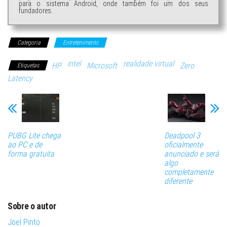
para o sistema Android, onde também foi um dos seus
fundadores.
Categoria
Entretenimento
intel
realidade virtual
HP
Microsoft
Zero
Etiquetas
Latency
PUBG Lite chega
Deadpool 3
ao PC e de
oficialmente
forma gratuita
anunciado e será
algo
completamente
diferente
Sobre o autor
Joel Pinto