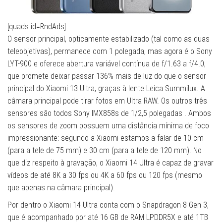
[quads id=RndAds]
O sensor principal, opticamente estabilizado (tal como as duas
teleobjetivas), permanece com 1 polegada, mas agora é o Sony
LYT-900 e oferece abertura variável contínua de f/1.63 a f/4.0,
que promete deixar passar 136% mais de luz do que o sensor
principal do Xiaomi 13 Ultra, graças à lente Leica Summilux. A
câmara principal pode tirar fotos em Ultra RAW. Os outros três
sensores são todos Sony IMX858s de 1/2,5 polegadas . Ambos
os sensores de zoom possuem uma distância mínima de foco
impressionante: segundo a Xiaomi estamos a falar de 10 cm
(para a tele de 75 mm) e 30 cm (para a tele de 120 mm). No
que diz respeito à gravação, o Xiaomi 14 Ultra é capaz de gravar
vídeos de até 8K a 30 fps ou 4K a 60 fps ou 120 fps (mesmo
que apenas na câmara principal).
Por dentro o Xiaomi 14 Ultra conta com o Snapdragon 8 Gen 3,
que é acompanhado por até 16 GB de RAM LPDDR5X e até 1TB