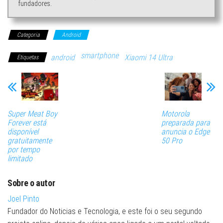
fundadores.
Categoria
Android
smartphone
android
Xiaomi 14 Ultra
Etiquetas
Super Meat Boy
Motorola
Forever está
preparada para
disponível
anuncia o Edge
gratuitamente
50 Pro
por tempo
limitado
Sobre o autor
Joel Pinto
Fundador do Noticias e Tecnologia, e este foi o seu segundo