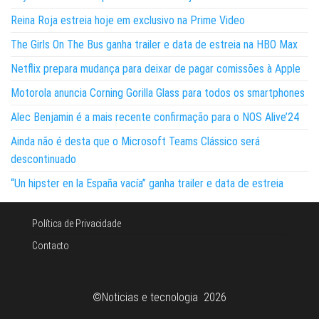
Reina Roja estreia hoje em exclusivo na Prime Video
The Girls On The Bus ganha trailer e data de estreia na HBO Max
Netflix prepara mudança para deixar de pagar comissões à Apple
Motorola anuncia Corning Gorilla Glass para todos os smartphones
Alec Benjamin é a mais recente confirmação para o NOS Alive’24
Ainda não é desta que o Microsoft Teams Clássico será
descontinuado
“Un hipster en la España vacía” ganha trailer e data de estreia
Política de Privacidade
Contacto
©Noticias e tecnologia 2026