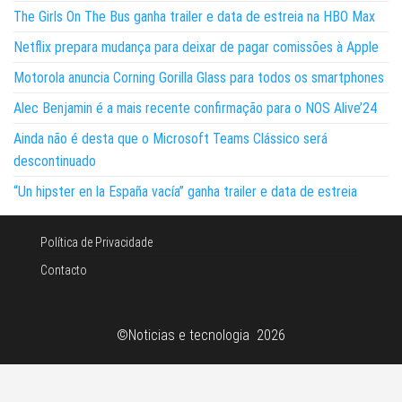
The Girls On The Bus ganha trailer e data de estreia na HBO Max
Netflix prepara mudança para deixar de pagar comissões à Apple
Motorola anuncia Corning Gorilla Glass para todos os smartphones
Alec Benjamin é a mais recente confirmação para o NOS Alive’24
Ainda não é desta que o Microsoft Teams Clássico será
descontinuado
“Un hipster en la España vacía” ganha trailer e data de estreia
Política de Privacidade
Contacto
©Noticias e tecnologia 2026