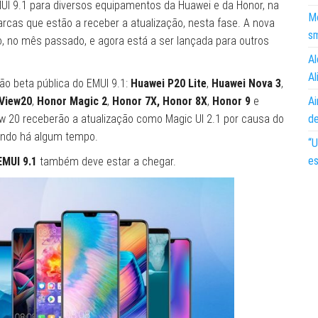
EMUI 9.1 para diversos equipamentos da Huawei e da Honor, na
Mo
rcas que estão a receber a atualização, nesta fase. A nova
s
, no mês passado, e agora está a ser lançada para outros
Al
Al
ão beta pública do EMUI 9.1:
Huawei P20 Lite
,
Huawei Nova 3
,
Ai
View20
,
Honor Magic 2
,
Honor 7X, Honor 8X
,
Honor 9
e
d
ew 20 receberão a atualização como Magic UI 2.1 por causa do
ando há algum tempo.
“U
es
EMUI 9.1
também deve estar a chegar.