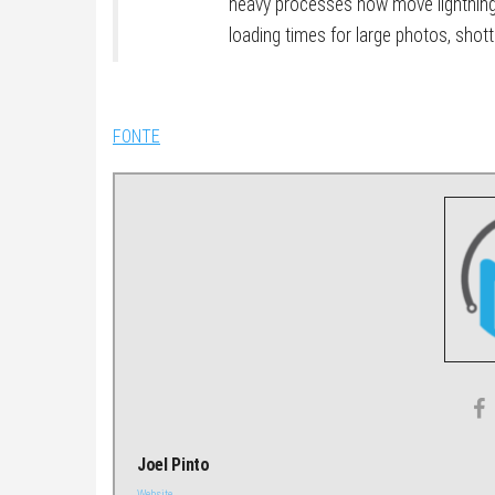
heavy processes now move lightning
loading times for large photos, shott
FONTE
Joel Pinto
Website