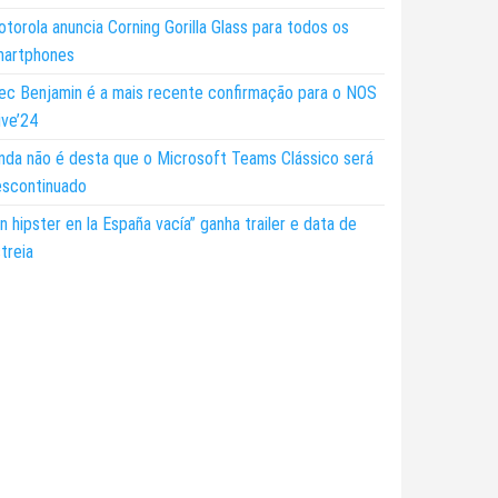
torola anuncia Corning Gorilla Glass para todos os
martphones
ec Benjamin é a mais recente confirmação para o NOS
ive’24
nda não é desta que o Microsoft Teams Clássico será
escontinuado
n hipster en la España vacía” ganha trailer e data de
treia