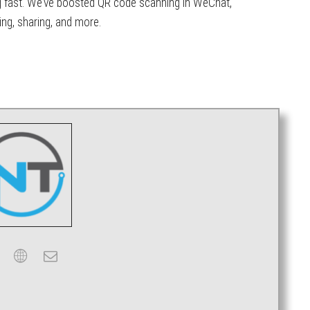
 fast. We’ve boosted QR code scanning in WeChat,
ing, sharing, and more.