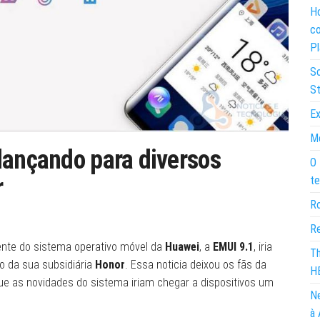
Ho
co
Pl
So
St
Ex
Mo
lançando para diversos
O 
r
te
Ro
Re
cente do sistema operativo móvel da
Huawei
, a
EMUI 9.1
, iria
Th
 da sua subsidiária
Honor
. Essa noticia deixou os fãs da
H
ue as novidades do sistema iriam chegar a dispositivos um
Ne
à 