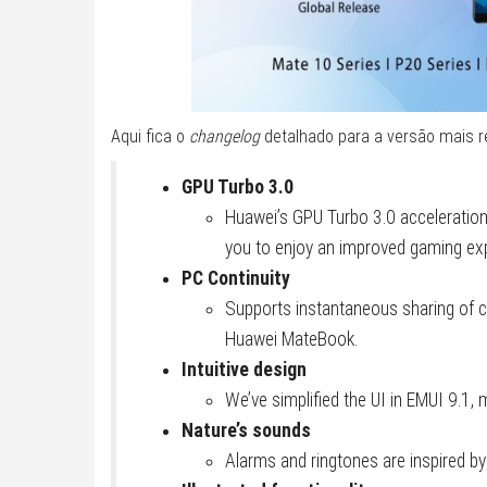
Aqui fica o
changelog
detalhado para a versão mais r
GPU Turbo 3.0
Huawei’s GPU Turbo 3.0 acceleratio
you to enjoy an improved gaming ex
PC Continuity
Supports instantaneous sharing of 
Huawei MateBook.
Intuitive design
We’ve simplified the UI in EMUI 9.1, m
Nature’s sounds
Alarms and ringtones are inspired by 