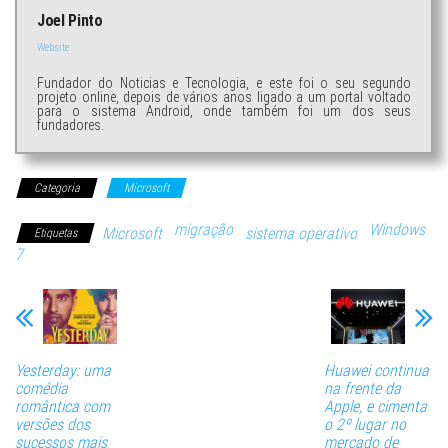
Joel Pinto
Website
Fundador do Noticias e Tecnologia, e este foi o seu segundo
projeto online, depois de vários anos ligado a um portal voltado
para o sistema Android, onde também foi um dos seus
fundadores.
Categoria
Microsoft
migração
Windows
Microsoft
sistema operativo
Etiquetas
7
Yesterday: uma
Huawei continua
comédia
na frente da
romântica com
Apple, e cimenta
versões dos
o 2º lugar no
sucessos mais
mercado de