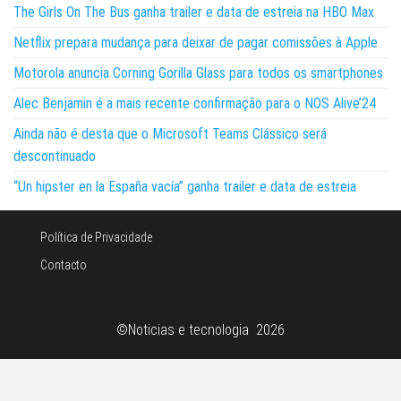
The Girls On The Bus ganha trailer e data de estreia na HBO Max
Netflix prepara mudança para deixar de pagar comissões à Apple
Motorola anuncia Corning Gorilla Glass para todos os smartphones
Alec Benjamin é a mais recente confirmação para o NOS Alive’24
Ainda não é desta que o Microsoft Teams Clássico será
descontinuado
“Un hipster en la España vacía” ganha trailer e data de estreia
Política de Privacidade
Contacto
©Noticias e tecnologia 2026