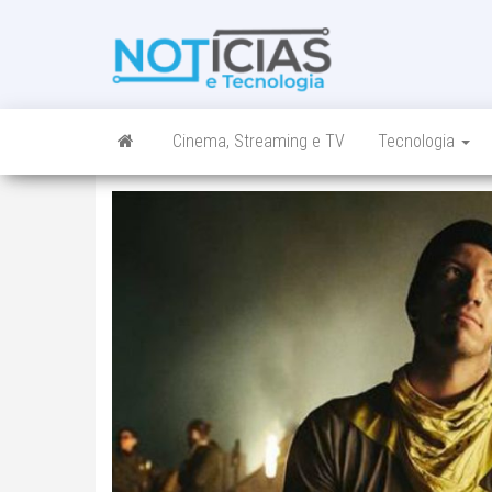
Skip
to
Noticias e
Tudo sobre
the
noticias de
Tecnologia
content
Tecnologia e
Entretenimento
num só lugar
Cinema, Streaming e TV
Tecnologia