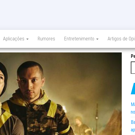
Aplicações
Rumores
Entretenimento
Artigos de Op
P
Ma
no
Ba
ap