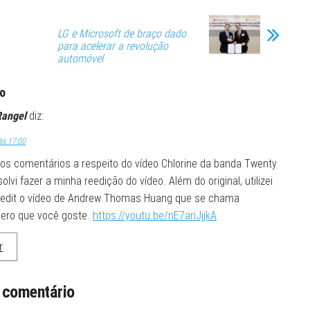
LG e Microsoft de braço dado
para acelerar a revolução
automóvel
o
Rangel
diz:
às 17:00
tos comentários a respeito do vídeo Chlorine da banda Twenty
solvi fazer a minha reedição do vídeo. Além do original, utilizei
-edit o vídeo de Andrew Thomas Huang que se chama
spero que você goste.
https://youtu.be/nE7ariJjjkA
r
 comentário