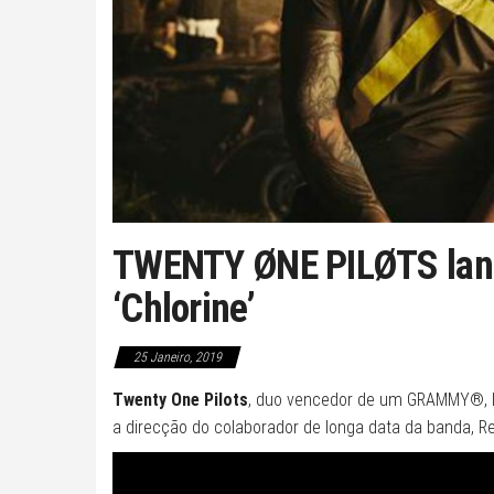
TWENTY ØNE PILØTS lanç
‘Chlorine’
25 Janeiro, 2019
Twenty One Pilots
, duo vencedor de um GRAMMY®, la
a direcção do colaborador de longa data da banda, Re