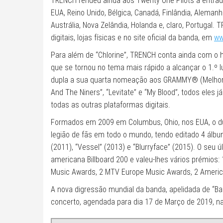
TRENCH rendeu ainda aos Twenty One Pilots a entrada
EUA, Reino Unido, Bélgica, Canadá, Finlândia, Alemanha
Austrália, Nova Zelândia, Holanda e, claro, Portugal
digitais, lojas físicas e no site oficial da banda, em
ww
Para além de “Chlorine”, TRENCH conta ainda com o h
que se tornou no tema mais rápido a alcançar o 1.º lu
dupla a sua quarta nomeação aos GRAMMY® (Melhor M
And The Niners”, “Levitate” e “My Blood”, todos eles 
todas as outras plataformas digitais.
Formados em 2009 em Columbus, Ohio, nos EUA, o du
legião de fãs em todo o mundo, tendo editado 4 álbuns
(2011), “Vessel” (2013) e “Blurryface” (2015). O seu
americana Billboard 200 e valeu-lhes vários prémios
Music Awards, 2 MTV Europe Music Awards, 2 Americ
A nova digressão mundial da banda, apelidada de “Ban
concerto, agendada para dia 17 de Março de 2019, na