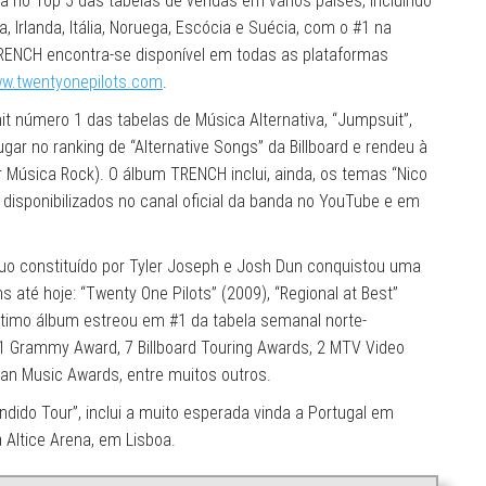
 no Top 5 das tabelas de vendas em vários países, incluindo
, Irlanda, Itália, Noruega, Escócia e Suécia, com o #1 na
. TRENCH encontra-se disponível em todas as plataformas
w.twentyonepilots.com
.
it número 1 das tabelas de Música Alternativa, “Jumpsuit”,
gar no ranking de “Alternative Songs” da Billboard e rendeu à
úsica Rock). O álbum TRENCH inclui, ainda, os temas “Nico
já disponibilizados no canal oficial da banda no YouTube e em
o constituído por Tyler Joseph e Josh Dun conquistou uma
 até hoje: “Twenty One Pilots” (2009), “Regional at Best”
 último álbum estreou em #1 da tabela semanal norte-
: 1 Grammy Award, 7 Billboard Touring Awards, 2 MTV Video
an Music Awards, entre muitos outros.
dido Tour”, inclui a muito esperada vinda a Portugal em
 Altice Arena, em Lisboa.