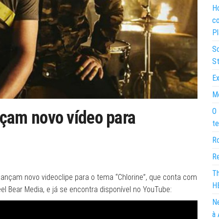
Ho
co
Pl
So
St
Ex
Mo
O 
am novo vídeo para
te
Ro
Re
Th
nçam novo videoclipe para o tema “Chlorine”, que conta com
H
el Bear Media, e já se encontra disponível no YouTube:
Ne
à 