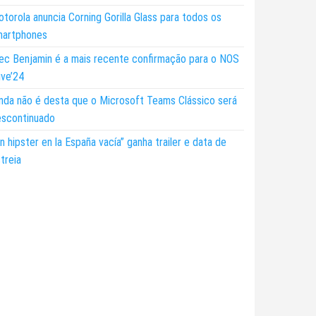
torola anuncia Corning Gorilla Glass para todos os
martphones
ec Benjamin é a mais recente confirmação para o NOS
ive’24
nda não é desta que o Microsoft Teams Clássico será
escontinuado
n hipster en la España vacía” ganha trailer e data de
treia