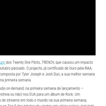
bum
dos Twenty One Pilots, TRENCH, que causou um impacto
ubro passado. O projecto, já certificado de Ouro pela RIAA,
omposta por Tyler Joseph e Josh Dun, a sua melhor semana
na primeira semana.
dio on-demand, na primeira semana de lançamento —
streia ou não) nos EUA para um álbum de Rock. Um
s de streams em todo o mundo na sua primeira semana,