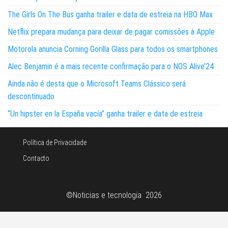
The Girls On The Bus ganha trailer e data de estreia na HBO Max
Netflix prepara mudança para deixar de pagar comissões à Apple
Motorola anuncia Corning Gorilla Glass para todos os smartphones
Alec Benjamin é a mais recente confirmação para o NOS Alive’24
Ainda não é desta que o Microsoft Teams Clássico será
descontinuado
“Un hipster en la España vacía” ganha trailer e data de estreia
Política de Privacidade
Contacto
©Noticias e tecnologia 2026