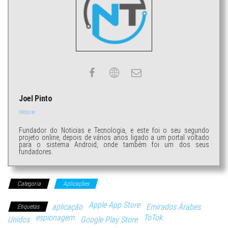
Joel Pinto
Website
Fundador do Noticias e Tecnologia, e este foi o seu segundo
projeto online, depois de vários anos ligado a um portal voltado
para o sistema Android, onde também foi um dos seus
fundadores.
Categoria
Aplicações
Apple App Store
aplicação
Emirados Árabes
Etiquetas
espionagem
ToTok
Unidos
Google Play Store