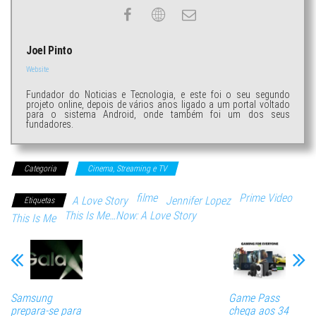
Joel Pinto
Website
Fundador do Noticias e Tecnologia, e este foi o seu segundo
projeto online, depois de vários anos ligado a um portal voltado
para o sistema Android, onde também foi um dos seus
fundadores.
Categoria
Cinema, Streaming e TV
filme
Prime Video
A Love Story
Jennifer Lopez
Etiquetas
This Is Me…Now: A Love Story
This Is Me
Samsung
Game Pass
prepara-se para
chega aos 34