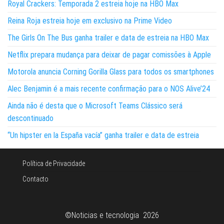
Royal Crackers: Temporada 2 estreia hoje na HBO Max
Reina Roja estreia hoje em exclusivo na Prime Video
The Girls On The Bus ganha trailer e data de estreia na HBO Max
Netflix prepara mudança para deixar de pagar comissões à Apple
Motorola anuncia Corning Gorilla Glass para todos os smartphones
Alec Benjamin é a mais recente confirmação para o NOS Alive’24
Ainda não é desta que o Microsoft Teams Clássico será
descontinuado
“Un hipster en la España vacía” ganha trailer e data de estreia
Política de Privacidade
Contacto
©Noticias e tecnologia 2026