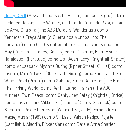
Henry Cavill
(Missão Impossível – Fallout, Justice League) lidera
o elenco da saga The Witcher, e intepreta Geralt de Rivia, ao lado
de Anya Chalotra (The ABC Murders, Wanderlust) como
Yennefer e Freya Allan (A Guerra dos Mundos, Into The
Badlands) como Ciri. Os outros atores já anunciados são Jodhi
May (Game of Thrones, Genius) como Calanthe, Björn Hlynur
Haraldsson (Fortitude) como Eist, Adam Levy (Knightfall, Snatch)
como Mousesack, MyAnna Buring (Ripper Street, Kill List) como
Tissaia, Mimi Ndiweni (Black Earth Rising) como Fringilla, Therica
Wilson-Read (Profile) como Sabrina, Emma Appleton (The End of
The F**king World) como Renfri, Eamon Farren (The ABC
Murders, Twin Peaks) como Cahir, Joey Batey (Knightfall, Strike)
como Jaskier, Lars Mikkelsen (House of Cards, Sherlock) como
Stregobor, Royce Pierreson (Wanderlust, Judy) como Istredd,
Maciej Musiał (1983) como Sir Lazlo, Wilson Radjou-Pujalte
(Jamillah & Aladdin, Dickensian) como Dara e Anna Shaffer