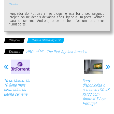
Website
Fundador do Noticias e Tecnologia, e este foi o seu segundo
projeto online, depois de vários anos ligado a um portal voltado
para o sistema Android, onde também foi um dos seus
fundadores.
Categoria
Cinema, Streaming e TV
série
HBO
The Plot Against America
Etiquetas
16 de Março: Os
Sony
10 filme mais
disponibiliza o
pirateados da
seu novo LCD 4K
ultima semana
XH80 com
Android TV em
Portugal