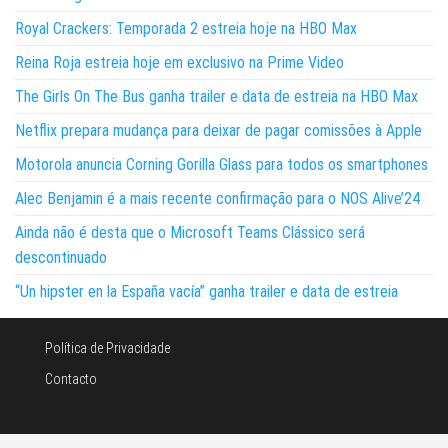
Royal Crackers: Temporada 2 estreia hoje na HBO Max
Reina Roja estreia hoje em exclusivo na Prime Video
The Girls On The Bus ganha trailer e data de estreia na HBO Max
Netflix prepara mudança para deixar de pagar comissões à Apple
Motorola anuncia Corning Gorilla Glass para todos os smartphones
Alec Benjamin é a mais recente confirmação para o NOS Alive’24
Ainda não é desta que o Microsoft Teams Clássico será
descontinuado
“Un hipster en la España vacía” ganha trailer e data de estreia
Política de Privacidade
Contacto