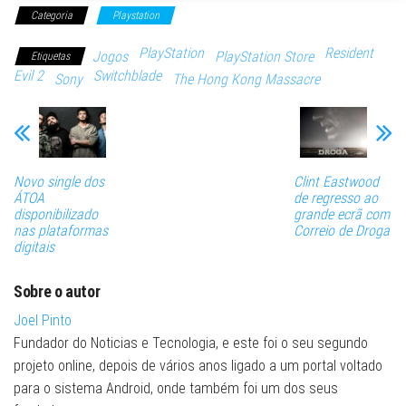
Categoria
Playstation
PlayStation
Resident
Jogos
PlayStation Store
Etiquetas
Evil 2
Switchblade
Sony
The Hong Kong Massacre
Novo single dos
Clint Eastwood
ÁTOA
de regresso ao
disponibilizado
grande ecrã com
nas plataformas
Correio de Droga
digitais
Sobre o autor
Joel Pinto
Fundador do Noticias e Tecnologia, e este foi o seu segundo
projeto online, depois de vários anos ligado a um portal voltado
para o sistema Android, onde também foi um dos seus