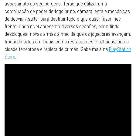
assassinato do seu parceiro. Terão que utilizar uma
combinação de poder de fogo bruto, câmara lenta e mecânicas
de desviar/ saltar para destruir tudo o que ousar fazer-lhes
frente. Cada nível apresenta diversos desafios, permitindo
desbloquear novas armas à medida que os jogadores avançam,
trocando balas em locais como restaurantes e telhados, numa
cidade tenebrosa e repleta de crimes. Sabe mais na
PlayStation
Store
.