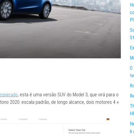
Ho
co
Pl
So
St
Ex
Mo
O 
te
Ro
 esperado
, esta é uma versão SUV do Model 3, que virá para o
Re
utono 2020: escala padrão, de longo alcance, dois motores 4 ×
Th
H
Ne
à 