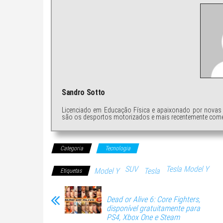
Sandro Sotto
Licenciado em Educação Física e apaixonado por novas 
são os desportos motorizados e mais recentemente come
Categoria
Tecnologia
SUV
Tesla Model Y
Model Y
Tesla
Etiquetas
Dead or Alive 6: Core Fighters,
disponível gratuitamente para
PS4, Xbox One e Steam