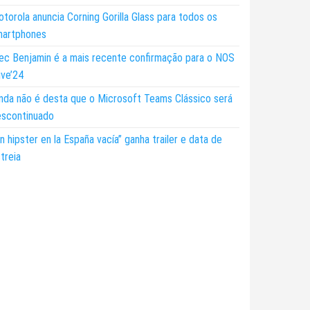
torola anuncia Corning Gorilla Glass para todos os
martphones
ec Benjamin é a mais recente confirmação para o NOS
ive’24
nda não é desta que o Microsoft Teams Clássico será
escontinuado
n hipster en la España vacía” ganha trailer e data de
treia