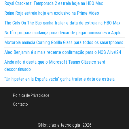
Royal Crackers: Temporada 2 estreia hoje na HBO Max
Reina Roja estreia hoje em exclusivo na Prime Video
The Girls On The Bus ganha trailer e data de estreia na HBO Max
Netflix prepara mudança para deixar de pagar comissões à Apple
Motorola anuncia Corning Gorilla Glass para todos os smartphones
Alec Benjamin é a mais recente confirmação para o NOS Alive’24
Ainda não é desta que o Microsoft Teams Clássico será
descontinuado
“Un hipster en la España vacía” ganha trailer e data de estreia
Política de Privacidade
Contacto
©Noticias e tecnologia 2026