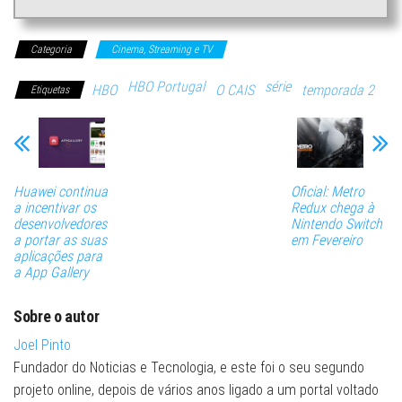
Categoria
Cinema, Streaming e TV
HBO Portugal
série
HBO
O CAIS
temporada 2
Etiquetas
Huawei continua
Oficial: Metro
a incentivar os
Redux chega à
desenvolvedores
Nintendo Switch
a portar as suas
em Fevereiro
aplicações para
a App Gallery
Sobre o autor
Joel Pinto
Fundador do Noticias e Tecnologia, e este foi o seu segundo
projeto online, depois de vários anos ligado a um portal voltado