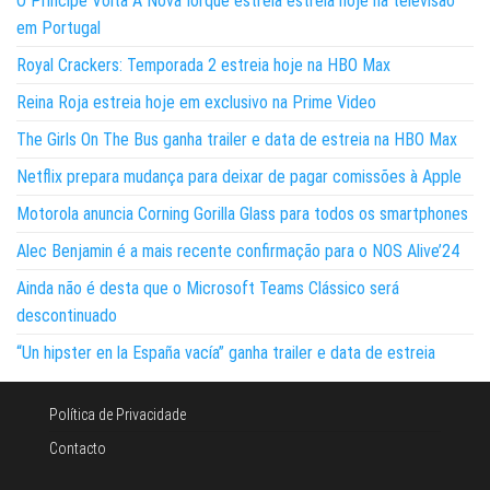
O Príncipe Volta A Nova Iorque estreia estreia hoje na televisão
em Portugal
Royal Crackers: Temporada 2 estreia hoje na HBO Max
Reina Roja estreia hoje em exclusivo na Prime Video
The Girls On The Bus ganha trailer e data de estreia na HBO Max
Netflix prepara mudança para deixar de pagar comissões à Apple
Motorola anuncia Corning Gorilla Glass para todos os smartphones
Alec Benjamin é a mais recente confirmação para o NOS Alive’24
Ainda não é desta que o Microsoft Teams Clássico será
descontinuado
“Un hipster en la España vacía” ganha trailer e data de estreia
Política de Privacidade
Contacto