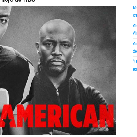
Mo
s
Al
Al
Ai
d
“U
es