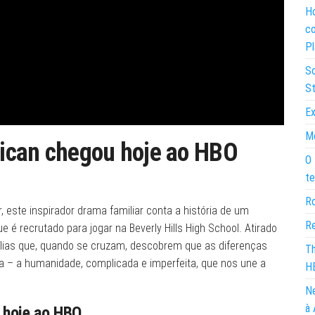
Ho
co
Pl
So
St
Ex
Mo
ican chegou hoje ao HBO
O 
te
Ro
 este inspirador drama familiar conta a história de um
Re
 é recrutado para jogar na Beverly Hills High School. Atirado
lias que, quando se cruzam, descobrem que as diferenças
Th
 – a humanidade, complicada e imperfeita, que nos une a
H
Ne
à 
 hoje ao HBO