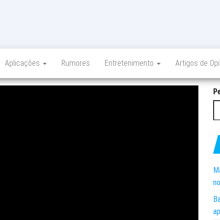
Aplicações
Rumores
Entretenimento
Artigos de Op
P
Ma
no
Ba
ap