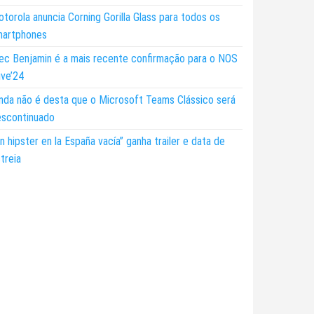
torola anuncia Corning Gorilla Glass para todos os
martphones
ec Benjamin é a mais recente confirmação para o NOS
ive’24
nda não é desta que o Microsoft Teams Clássico será
escontinuado
n hipster en la España vacía” ganha trailer e data de
treia