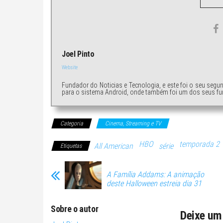
Joel Pinto
Website
Fundador do Noticias e Tecnologia, e este foi o seu segu
para o sistema Android, onde também foi um dos seus fu
Categoria
Cinema, Streaming e TV
HBO
temporada 2
All American
série
Etiquetas
A Família Addams: A animação
deste Halloween estreia dia 31
Sobre o autor
Deixe um