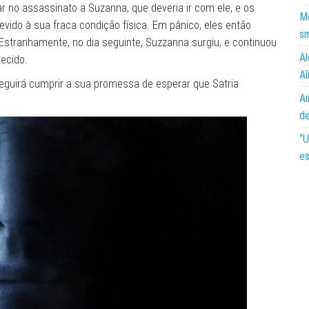
r no assassinato a Suzanna, que deveria ir com ele, e os
Mo
vido à sua fraca condição física. Em pânico, eles então
s
Estranhamente, no dia seguinte, Suzzanna surgiu, e continuou
Al
ecido.
Al
eguirá cumprir a sua promessa de esperar que Satria
Ai
d
“U
es