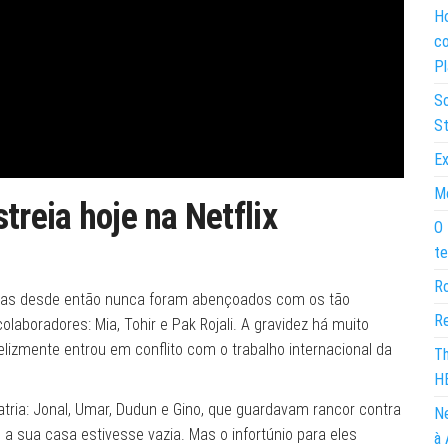
Ho
co
Pl
So
St
Ex
Mo
treia hoje na Netflix
O 
te
Ro
 mas desde então nunca foram abençoados com os tão
Re
aboradores: Mia, Tohir e Pak Rojali. A gravidez há muito
izmente entrou em conflito com o trabalho internacional da
Th
H
Satria: Jonal, Umar, Dudun e Gino, que guardavam rancor contra
Ne
 a sua casa estivesse vazia. Mas o infortúnio para eles
à 