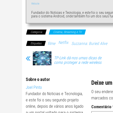
Website
Fundador do Noticias e Tecnologia, e este foi o seu segu
para o sistema Android, onde também foi um dos seus fu
Categoria
Cinema, Streaming e TV
Netflix
filme
Suzzanna: Buried Alive
Etiquetas
TP-Link dá-nos umas dicas de
como proteger a rede wireless
Sobre o autor
Deixe um
Joel Pinto
O seu endere
Fundador do Noticias e Tecnologia,
marcados c
e este foi o seu segundo projeto
online, depois de vários anos ligado
Comentário
a um portal voltado para o sistema