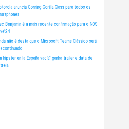
torola anuncia Corning Gorilla Glass para todos os
martphones
ec Benjamin é a mais recente confirmação para o NOS
ive’24
nda não é desta que o Microsoft Teams Clássico será
escontinuado
n hipster en la España vacía” ganha trailer e data de
treia