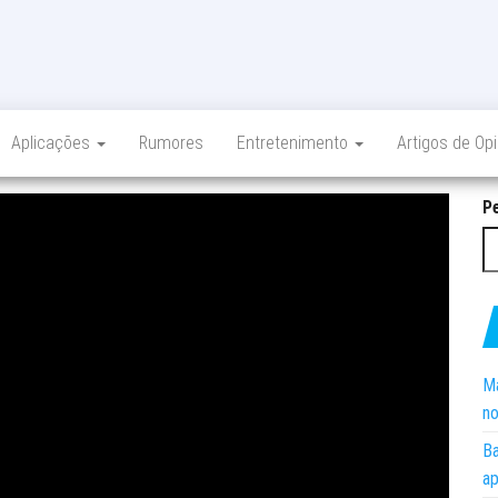
Aplicações
Rumores
Entretenimento
Artigos de Op
P
Ma
no
Ba
ap