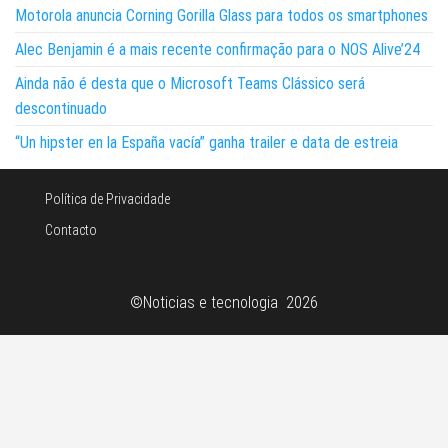
Motorola anuncia Corning Gorilla Glass para todos os smartphones
Alec Benjamin é a mais recente confirmação para o NOS Alive’24
Ainda não é desta que o Microsoft Teams Clássico será
descontinuado
“Un hipster en la España vacía” ganha trailer e data de estreia
Política de Privacidade
Contacto
©Noticias e tecnologia 2026