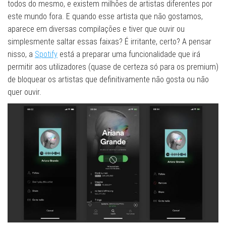
todos do mesmo, e existem milhões de artistas diferentes por
este mundo fora. E quando esse artista que não gostamos,
aparece em diversas compilações e tiver que ouvir ou
simplesmente saltar essas faixas? É irritante, certo? A pensar
nisso, a
Spotify
está a preparar uma funcionalidade que irá
permitir aos utilizadores (quase de certeza só para os premium)
de bloquear os artistas que definitivamente não gosta ou não
quer ouvir.