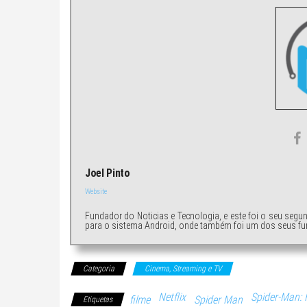
Joel Pinto
Website
Fundador do Noticias e Tecnologia, e este foi o seu segu
para o sistema Android, onde também foi um dos seus fu
Categoria
Cinema, Streaming e TV
Netflix
Spider-Man:
filme
Spider Man
Etiquetas