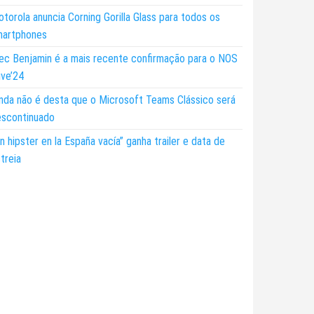
torola anuncia Corning Gorilla Glass para todos os
martphones
ec Benjamin é a mais recente confirmação para o NOS
ive’24
nda não é desta que o Microsoft Teams Clássico será
escontinuado
n hipster en la España vacía” ganha trailer e data de
treia