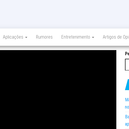
Aplicações
Rumores
Entretenimento
Artigos de Op
P
Ma
no
Ba
ap