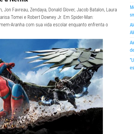
Mo
, Jon Favreau, Zendaya, Donald Glover, Jacob Batalon, Laura
s
Marisa Tomei e Robert Downey Jr. Em Spider-Man:
Homem-Aranha com sua vida escolar enquanto enfrenta o
Al
Al
Ai
d
“U
es