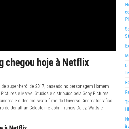
Ho
co
Pl
So
St
Ex
Mo
chegou hoje à Netflix
O 
te
Ro
 de super-herói de 2017, baseado no personagem Homem
Re
ictures e Marvel Studios e distribuído pela Sony Pictures
cinema e o décimo sexto filme do Universo Cinematográfico
Th
iro de Jonathan Goldstein e John Francis Daley, Watts e
H
Ne
à 
 à Netflix