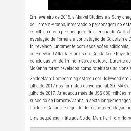
Em fevereiro de 2015, a Marvel Studios e a Sony che
do Homem-Aranha, integrando o personagem no estab
escolhido como personagem-título, enquanto Watts foi
escalação de Tomei e a contratação de Goldstein e Dal
foi revelado, juntamente com escalações adicionais
no Pinewood Atlanta Studios em Condado de Fayette
concluídas em Berlim no mês de outubro. Durante as 
McKenna foram revelados como roteiristas adiciona
Spider-Man: Homecoming estreou em Hollywood em 28
julho de 2017 nos formatos convencional, 3D, IMAX e I
julho de 2017. Arrecadou mais de US$ 880 milhões 
sucedido do Homem-Aranha, a sexta longa-metragem 
Unidos e Canadá, e o quinto de maior arrecadação p
Uma sequência, intitulada Spider-Man: Far From Home