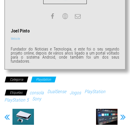
Joel Pinto
Website
Fundador do Noticias e Tecnologia, e este foi o seu segundo
projeto online, depois de vários anos ligado a um portal voltado
para o sistema Android, onde também foi um dos seus
fundadores.
Categoria
Playstation
DualSense
PlayStation
consola
Jogos
Etiquetas
Sony
PlayStation 5