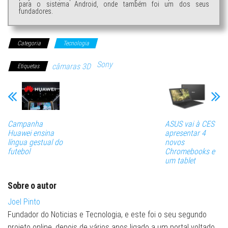
para o sistema Android, onde também foi um dos seus
fundadores.
Categoria
Tecnologia
Sony
câmaras 3D
Etiquetas
Campanha
ASUS vai à CES
Huawei ensina
apresentar 4
língua gestual do
novos
futebol
Chromebooks e
um tablet
Sobre o autor
Joel Pinto
Fundador do Noticias e Tecnologia, e este foi o seu segundo
projeto online, depois de vários anos ligado a um portal voltado