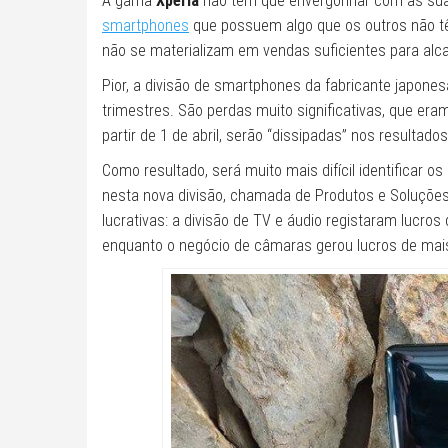
A gama
Xperia
não tem que envergonhar com as sua
smartphones
que possuem algo que os outros não tê
não se materializam em vendas suficientes para alc
Pior, a divisão de smartphones da fabricante japone
trimestres. São perdas muito significativas, que e
partir de 1 de abril, serão “dissipadas” nos resultad
Como resultado, será muito mais difícil identificar 
nesta nova divisão, chamada de Produtos e Soluções
lucrativas: a divisão de TV e áudio registaram lucro
enquanto o negócio de câmaras gerou lucros de mai