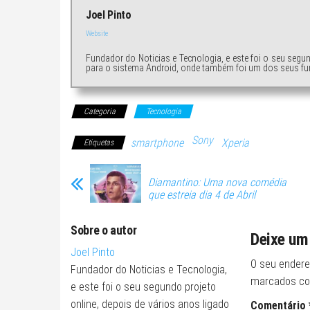
Joel Pinto
Website
Fundador do Noticias e Tecnologia, e este foi o seu segu
para o sistema Android, onde também foi um dos seus fu
Categoria
Tecnologia
Sony
smartphone
Xperia
Etiquetas
Diamantino: Uma nova comédia
que estreia dia 4 de Abril
Sobre o autor
Deixe um
Joel Pinto
O seu endere
Fundador do Noticias e Tecnologia,
marcados c
e este foi o seu segundo projeto
online, depois de vários anos ligado
Comentário