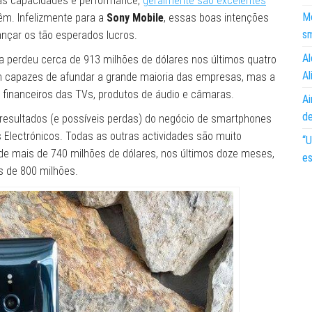
s capacidades e performance,
geralmente são excelentes
Mo
m. Infelizmente para a
Sony Mobile
, essas boas intenções
s
ançar os tão esperados lucros.
Al
sa perdeu cerca de 913 milhões de dólares nos últimos quatro
Al
ram capazes de afundar a grande maioria das empresas, mas a
os financeiros das TVs, produtos de áudio e câmaras.
Ai
d
os resultados (e possíveis perdas) do negócio de smartphones
 Electrónicos. Todas as outras actividades são muito
“U
s de mais de 740 milhões de dólares, nos últimos doze meses,
es
s de 800 milhões.