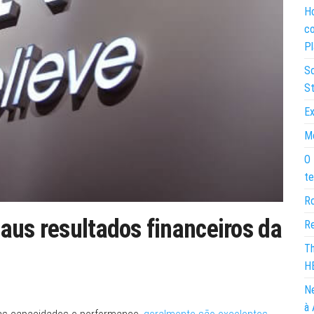
Ho
co
Pl
So
St
Ex
Mo
O 
te
Ro
aus resultados financeiros da
Re
Th
H
Ne
à 