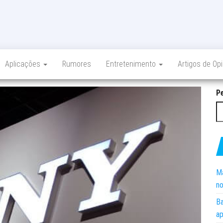
Aplicações
Rumores
Entretenimento
Artigos de Op
P
Ma
no
Ba
ap