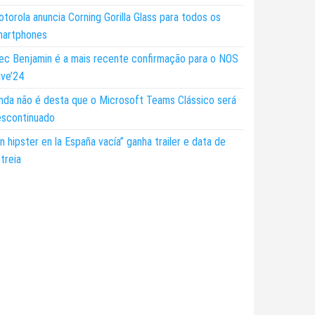
torola anuncia Corning Gorilla Glass para todos os
martphones
ec Benjamin é a mais recente confirmação para o NOS
ive’24
nda não é desta que o Microsoft Teams Clássico será
escontinuado
n hipster en la España vacía” ganha trailer e data de
treia