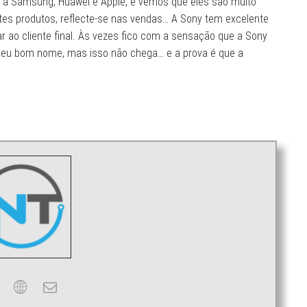
 a Samsung, Huawei e Apple, e vemos que eles são muito
ntes produtos, reflecte-se nas vendas… A Sony tem excelente
ar ao cliente final. Às vezes fico com a sensação que a Sony
 seu bom nome, mas isso não chega… e a prova é que a