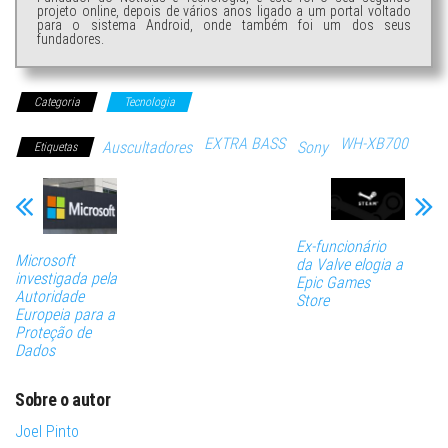
projeto online, depois de vários anos ligado a um portal voltado
para o sistema Android, onde também foi um dos seus
fundadores.
Categoria
Tecnologia
EXTRA BASS
WH-XB700
Auscultadores
Sony
Etiquetas
Ex-funcionário
Microsoft
da Valve elogia a
investigada pela
Epic Games
Autoridade
Store
Europeia para a
Proteção de
Dados
Sobre o autor
Joel Pinto