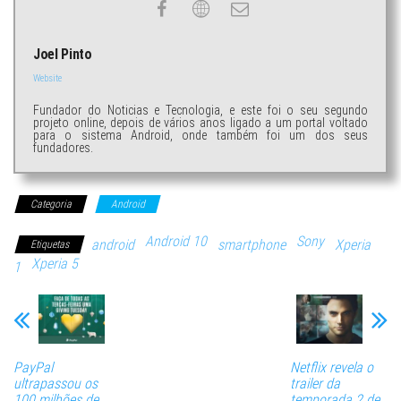
Joel Pinto
Website
Fundador do Noticias e Tecnologia, e este foi o seu segundo
projeto online, depois de vários anos ligado a um portal voltado
para o sistema Android, onde também foi um dos seus
fundadores.
Categoria
Android
Android 10
Sony
android
smartphone
Xperia
Etiquetas
Xperia 5
1
PayPal
Netflix revela o
ultrapassou os
trailer da
100 milhões de
temporada 2 de