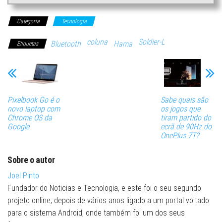
Categoria
Tecnologia
coluna
Soldier-L
Bluetooth
Hama
Etiquetas
Pixelbook Go é o
Sabe quais são
novo laptop com
os jogos que
Chrome OS da
tiram partido do
Google
ecrã de 90Hz do
OnePlus 7T?
Sobre o autor
Joel Pinto
Fundador do Noticias e Tecnologia, e este foi o seu segundo
projeto online, depois de vários anos ligado a um portal voltado
para o sistema Android, onde também foi um dos seus