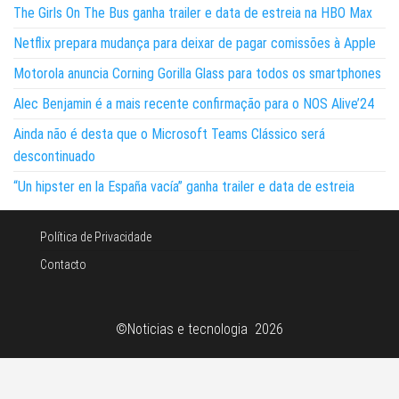
The Girls On The Bus ganha trailer e data de estreia na HBO Max
Netflix prepara mudança para deixar de pagar comissões à Apple
Motorola anuncia Corning Gorilla Glass para todos os smartphones
Alec Benjamin é a mais recente confirmação para o NOS Alive’24
Ainda não é desta que o Microsoft Teams Clássico será
descontinuado
“Un hipster en la España vacía” ganha trailer e data de estreia
Política de Privacidade
Contacto
©Noticias e tecnologia 2026