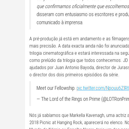
que confirmamos oficialmente que escolhemos
disseram com entusiasmo os escritores e produ
comunicado à imprensa.
A pré-produção já está em andamento e as filmage
mais precisão. A data exacta ainda não foi anunciada.
trilogia cinematográfica e estará interessada na seg
como prelúdio da trilogia que todos conhecemos. JD 
ajudados por Juan Antonio Bayoda, director de Juras
o director dos dois primeiros episódios da série.
Meet our Fellowship.
pic.twitter.com/Npouu6ZlRt
— The Lord of the Rings on Prime (@LOTRonPr
Nós já sabíamos que Markella Kavenagh, uma actriz a
2018 Picnic at Hanging Rock, aparecerá no elenco. No