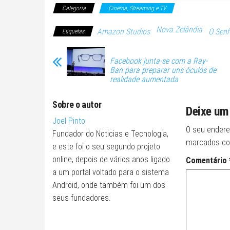
Categoria
Cinema, Streaming e TV
Nova Zelândia
Amazon Studios
O Senh
Etiquetas
Facebook junta-se com a Ray-
Ban para preparar uns óculos de
realidade aumentada
Sobre o autor
Deixe um
Joel Pinto
O seu endere
Fundador do Noticias e Tecnologia,
marcados c
e este foi o seu segundo projeto
online, depois de vários anos ligado
Comentário
a um portal voltado para o sistema
Android, onde também foi um dos
seus fundadores.