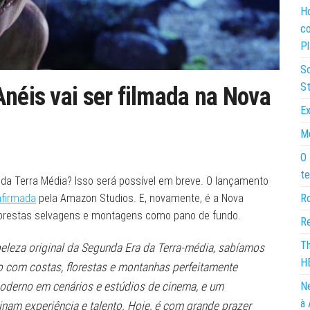
Ho
co
Pl
So
St
Anéis vai ser filmada na Nova
Ex
Mo
O 
te
 da Terra Média? Isso será possível em breve. O lançamento
nfirmada
pela Amazon Studios. E, novamente, é a Nova
Ro
florestas selvagens e montagens como pano de fundo.
Re
Th
beleza original da Segunda Era da Terra-média, sabíamos
H
o com costas, florestas e montanhas perfeitamente
moderno em cenários e estúdios de cinema, e um
Ne
à 
inam experiência e talento. Hoje, é com grande prazer