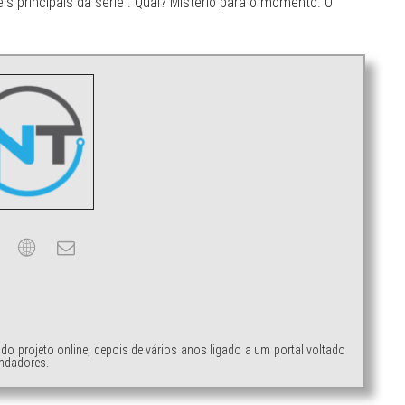
s principais da série . Qual? Mistério para o momento. O
ndo projeto online, depois de vários anos ligado a um portal voltado
ndadores.