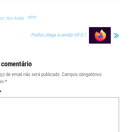
série
or dos Anéis
Firefox chega à versão 69.0.1
 comentário
ço de email não será publicado.
Campos obrigatórios
om
*
*