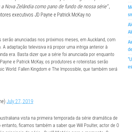
 a Nova Zelândia como pano de fundo de nossa série”
,
Mo
tores executivos JD Payne e Patrick McKay no
s
Al
Al
ns serão anunciadas nos próximos meses, em Auckland, com
Ai
 A adaptação televisiva irá propor uma intriga anterior à
d
unda era. Basta dizer que a série foi anunciada por enquanto
“U
Payne e Patrick McKay, os produtores e roteiristas serão
es
sic World: Fallen Kingdom e The Impossible, que também será
ime)
July 27, 2019
ustraliana vista na primeira temporada da série dramática de
 entanto, ficamos também a saber que Will Poulter, actor de O