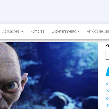
Aplicações
Rumores
Entretenimento
Artigos de Op
P
Ma
no
Ba
ap