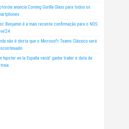
torola anuncia Corning Gorilla Glass para todos os
martphones
ec Benjamin é a mais recente confirmação para o NOS
ive’24
nda não é desta que o Microsoft Teams Clássico será
escontinuado
n hipster en la España vacía” ganha trailer e data de
treia