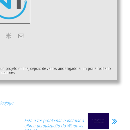
ndo projeto online, depois de vários anos ligado a um portal voltado
ndadores.
deojogo
Está a ter problemas a instalar a
ultima actualização do Windows