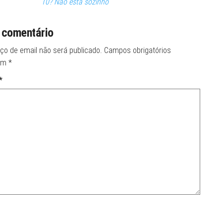
10? Não está sozinho
 comentário
ço de email não será publicado.
Campos obrigatórios
om
*
*