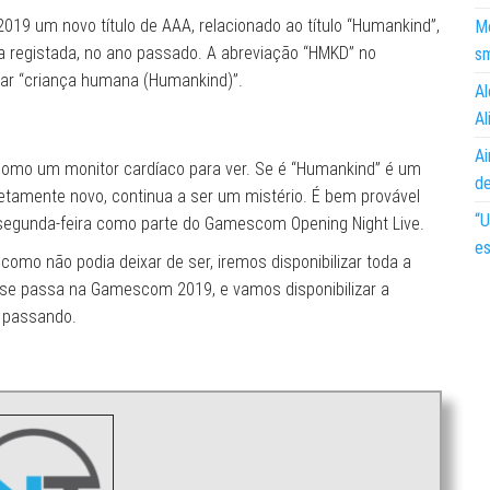
9 um novo título de AAA, relacionado ao título “Humankind”,
Mo
a registada, no ano passado. A abreviação “HMKD” no
s
car “criança humana (Humankind)”.
Al
Al
Ai
, como um monitor cardíaco para ver. Se é “Humankind” é um
d
tamente novo, continua a ser um mistério. É bem provável
“U
e segunda-feira como parte do Gamescom Opening Night Live.
es
omo não podia deixar de ser, iremos disponibilizar toda a
e se passa na Gamescom 2019, e vamos disponibilizar a
i passando.