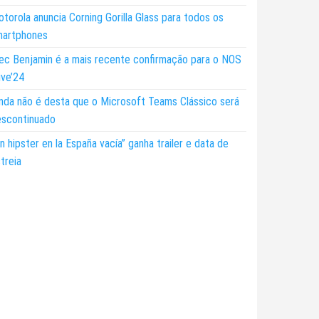
torola anuncia Corning Gorilla Glass para todos os
martphones
ec Benjamin é a mais recente confirmação para o NOS
ive’24
nda não é desta que o Microsoft Teams Clássico será
escontinuado
n hipster en la España vacía” ganha trailer e data de
treia