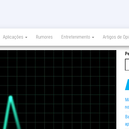
Aplicações
Rumores
Entretenimento
Artigos de Op
P
Ma
no
Ba
ap