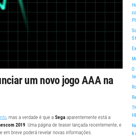
Ho
co
Pl
So
St
Ex
Mo
O 
te
unciar um novo jogo AAA na
Ro
Re
Th
H
unto
, mas a verdade é que a
Sega
aparentemente está a
escom 2019
. Uma página de teaser lançada recentemente, e
Ne
 e em breve poderá revelar novas informações.
à 