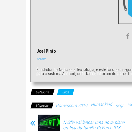
Joel Pinto
Website
Fundador do Noticias e Tecnologia, e este foi o seu segu
para o sistema Android, onde também foi um dos seus fu
Categoria
Sega
Humankind
vi
Gamescom 2019
sega
Etiquetas
Nvidia vai lançar uma nova placa
gráfica da família GeForce RTX