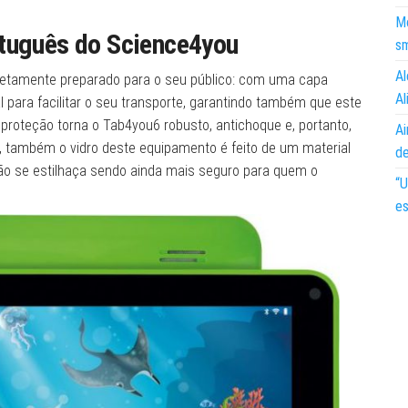
Mo
rtuguês do Science4you
s
Al
pletamente preparado para o seu público: com uma capa
Al
 para facilitar o seu transporte, garantindo também que este
 proteção torna o Tab4you6 robusto, antichoque e, portanto,
Ai
, também o vidro deste equipamento é feito de um material
d
não se estilhaça sendo ainda mais seguro para quem o
“U
es