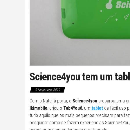
Science4you tem um tab
9 Novembro, 2019
Com o Natal à porta, a
Science4you
preparou uma gra
Ikimobile
, criou o
Tab4You6
, um
tablet
de fácil uso 
tudo aquilo que os mais pequenos precisam para faze
pesquisar como se fazem experiências Science4You, a
perceber que aprender pode ser divertido.