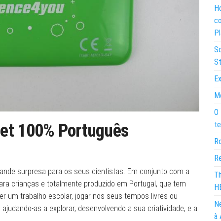
Ho
co
Pl
So
St
Ex
Mo
O 
te
let 100% Português
Ro
Re
nde surpresa para os seus cientistas. Em conjunto com a
Th
para crianças e totalmente produzido em Portugal, que tem
H
r um trabalho escolar, jogar nos seus tempos livres ou
Ne
judando-as a explorar, desenvolvendo a sua criatividade, e a
à 