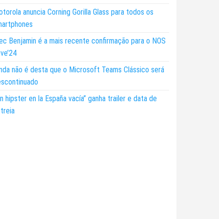
torola anuncia Corning Gorilla Glass para todos os
martphones
ec Benjamin é a mais recente confirmação para o NOS
ive’24
nda não é desta que o Microsoft Teams Clássico será
escontinuado
n hipster en la España vacía” ganha trailer e data de
treia