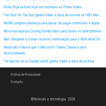
Reina Roja estreia hoje em exclusivo na Prime Video
The Girls On The Bus ganha trailer e data de estreia na HBO Max
Netflix prepara mudança para deixar de pagar comissões à Apple
Motorola anuncia Corning Gorilla Glass para todos os smartphones
Alec Benjamin é a mais recente confirmação para o NOS Alive’24
Ainda não é desta que o Microsoft Teams Clássico será
descontinuado
“Un hipster en la España vacía” ganha trailer e data de estreia
Política de Privacidade
Contacto
©Noticias e tecnologia 2026