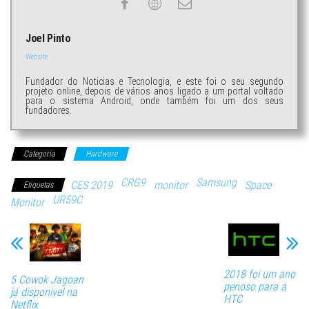
Joel Pinto
Website
Fundador do Noticias e Tecnologia, e este foi o seu segundo
projeto online, depois de vários anos ligado a um portal voltado
para o sistema Android, onde também foi um dos seus
fundadores.
Categoria
Hardware
CRG9
Samsung
CES 2019
monitor
Space
Etiquetas
UR59C
Monitor
2018 foi um ano
5 Cowok Jagoan
penoso para a
já disponivel na
HTC
Netflix