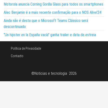
Motorola anuncia Corning Gorilla Glass para todos os smartphones
Alec Benjamin é a mais recente confirmação para o NOS Alive’24
Ainda não é desta que o Microsoft Teams Clássico será
descontinuado
“Un hipster en la España vacía” ganha trailer e data de estreia
Política de Privacidade
Contacto
©Noticias e tecnologia 2026