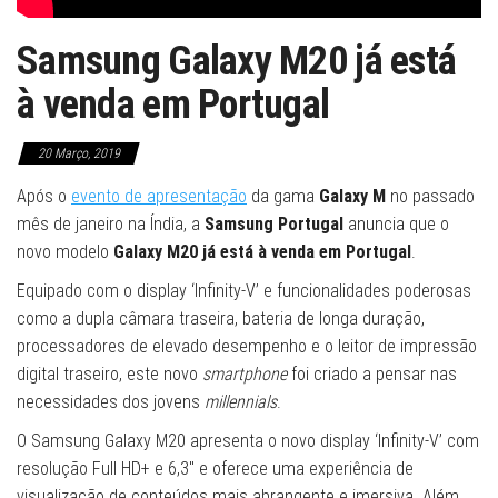
Samsung Galaxy M20 já está
à venda em Portugal
20 Março, 2019
Após o
evento de apresentação
da gama
Galaxy M
no passado
mês de janeiro na Índia, a
Samsung Portugal
anuncia que o
novo modelo
Galaxy M20 já está à venda em Portugal
.
Equipado com o display ‘Infinity-V’ e funcionalidades poderosas
como a dupla câmara traseira, bateria de longa duração,
processadores de elevado desempenho e o leitor de impressão
digital traseiro, este novo
smartphone
foi criado a pensar nas
necessidades dos jovens
millennials
.
O Samsung Galaxy M20 apresenta o novo display ‘Infinity-V’ com
resolução Full HD+ e 6,3″ e oferece uma experiência de
visualização de conteúdos mais abrangente e imersiva. Além