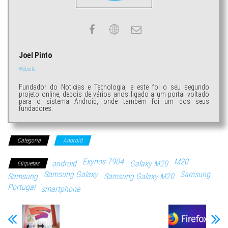
Joel Pinto
Website
Fundador do Noticias e Tecnologia, e este foi o seu segundo
projeto online, depois de vários anos ligado a um portal voltado
para o sistema Android, onde também foi um dos seus
fundadores.
Categoria
Android
Exynos 7904
M20
android
Galaxy M20
Etiquetas
Samsung Galaxy
Samsung
Samsung
Samsung Galaxy M20
Portugal
smartphone