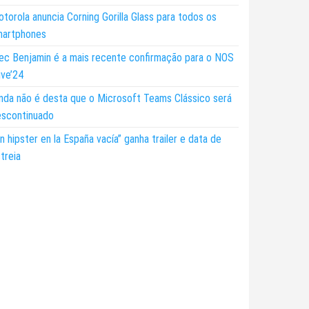
torola anuncia Corning Gorilla Glass para todos os
martphones
ec Benjamin é a mais recente confirmação para o NOS
ive’24
nda não é desta que o Microsoft Teams Clássico será
escontinuado
n hipster en la España vacía” ganha trailer e data de
treia