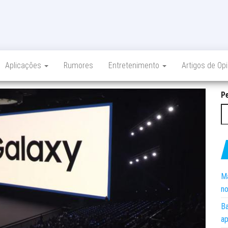
Aplicações
Rumores
Entretenimento
Artigos de Op
P
Ma
no
Ba
ap