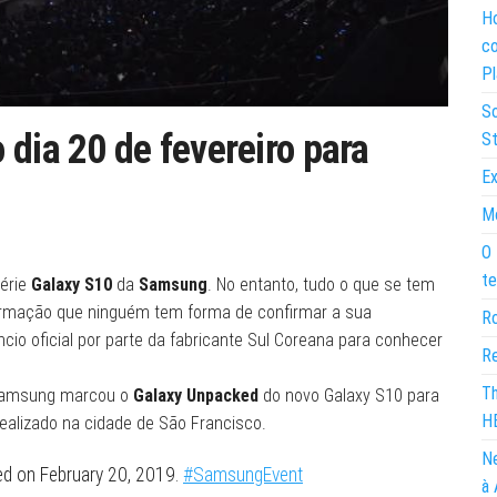
Ho
co
Pl
So
 dia 20 de fevereiro para
St
Ex
Mo
O 
te
série
Galaxy S10
da
Samsung
. No entanto, tudo o que se tem
ormação que ninguém tem forma de confirmar a sua
Ro
o oficial por parte da fabricante Sul Coreana para conhecer
Re
Th
a Samsung marcou o
Galaxy Unpacked
do novo Galaxy S10 para
H
realizado na cidade de São Francisco.
Ne
ed on February 20, 2019.
#SamsungEvent
à 