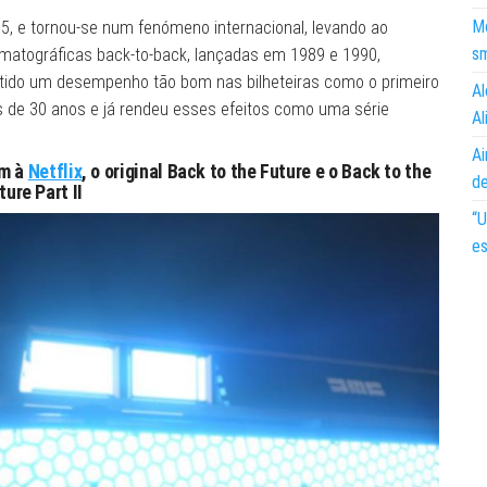
Mo
985, e tornou-se num fenómeno internacional, levando ao
s
ematográficas back-to-back, lançadas em 1989 e 1990,
tido um desempenho tão bom nas bilheteiras como o primeiro
Al
is de 30 anos e já rendeu esses efeitos como uma série
Al
Ai
am à
Netflix
, o original Back to the Future e o Back to the
d
ture Part II
“U
es