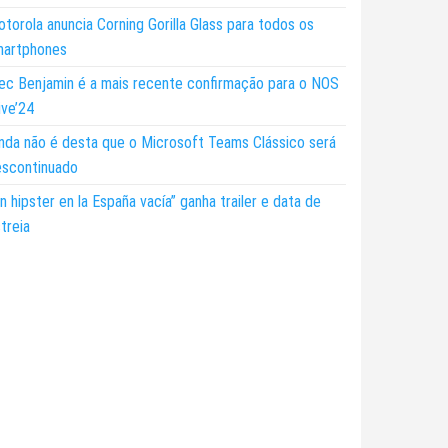
torola anuncia Corning Gorilla Glass para todos os
martphones
ec Benjamin é a mais recente confirmação para o NOS
ive’24
nda não é desta que o Microsoft Teams Clássico será
escontinuado
n hipster en la España vacía” ganha trailer e data de
treia