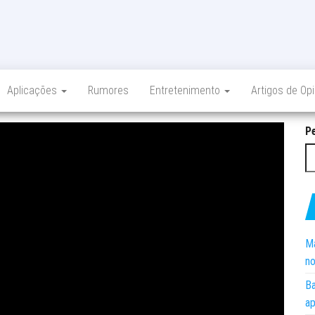
Aplicações
Rumores
Entretenimento
Artigos de Op
P
Ma
no
Ba
ap