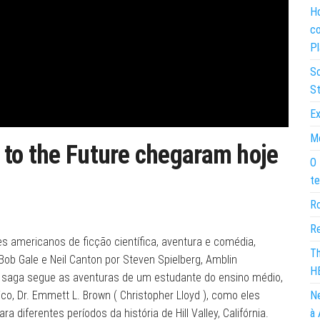
Ho
co
Pl
So
St
Ex
Mo
 to the Future chegaram hoje
O 
te
Ro
Re
s americanos de ficção científica, aventura e comédia,
Th
 Bob Gale e Neil Canton por Steven Spielberg, Amblin
H
. A saga segue as aventuras de um estudante do ensino médio,
ico, Dr. Emmett L. Brown ( Christopher Lloyd ), como eles
Ne
iferentes períodos da história de Hill Valley, Califórnia.
à 