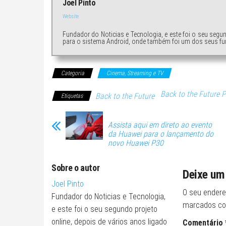
Joel Pinto
Website
Fundador do Noticias e Tecnologia, e este foi o seu segu
para o sistema Android, onde também foi um dos seus fu
Categoria
Cinema, Streaming e TV
Back to the Future Pa
Back to the Future
Etiquetas
Assista aqui em direto ao evento
da Huawei para o lançamento do
novo Huawei P30
Sobre o autor
Deixe um
Joel Pinto
O seu endere
Fundador do Noticias e Tecnologia,
marcados c
e este foi o seu segundo projeto
online, depois de vários anos ligado
Comentário