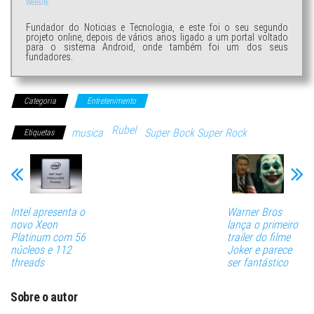
Website
Fundador do Noticias e Tecnologia, e este foi o seu segundo
projeto online, depois de vários anos ligado a um portal voltado
para o sistema Android, onde também foi um dos seus
fundadores.
Categoria
Entretenimento
Rubel
musica
Super Bock Super Rock
Etiquetas
Intel apresenta o
Warner Bros
novo Xeon
lança o primeiro
Platinum com 56
trailer do filme
núcleos e 112
Joker e parece
threads
ser fantástico
Sobre o autor