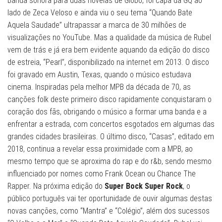
banda sonora para duas novelas de Globo, foi capa da GQ ao
lado de Zeca Veloso e ainda viu o seu tema “Quando Bate
Aquela Saudade” ultrapassar a marca de 30 milhões de
visualizações no YouTube. Mas a qualidade da música de Rubel
vem de trás e já era bem evidente aquando da edição do disco
de estreia, “Pearl”, disponibilizado na internet em 2013. O disco
foi gravado em Austin, Texas, quando o músico estudava
cinema. Inspiradas pela melhor MPB da década de 70, as
canções folk deste primeiro disco rapidamente conquistaram o
coração dos fãs, obrigando o músico a formar uma banda e a
enfrentar a estrada, com concertos esgotados em algumas das
grandes cidades brasileiras. O último disco, “Casas”, editado em
2018, continua a revelar essa proximidade com a MPB, ao
mesmo tempo que se aproxima do rap e do r&b, sendo mesmo
influenciado por nomes como Frank Ocean ou Chance The
Rapper. Na próxima edição do
Super Bock Super Rock
, o
público português vai ter oportunidade de ouvir algumas destas
novas canções, como “Mantra” e “Colégio”, além dos sucessos