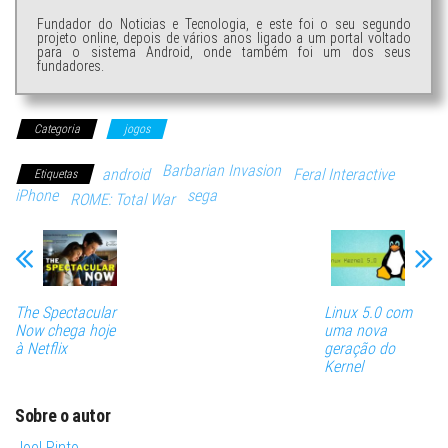
Fundador do Noticias e Tecnologia, e este foi o seu segundo
projeto online, depois de vários anos ligado a um portal voltado
para o sistema Android, onde também foi um dos seus
fundadores.
Categoria
jogos
Barbarian Invasion
android
Feral Interactive
Etiquetas
iPhone
sega
ROME: Total War
The Spectacular
Linux 5.0 com
Now chega hoje
uma nova
à Netflix
geração do
Kernel
Sobre o autor
Joel Pinto