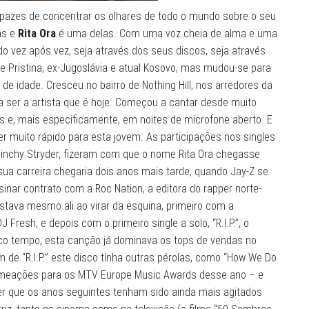
azes de concentrar os olhares de todo o mundo sobre o seu
as e
Rita Ora
é uma delas. Com uma voz cheia de alma e uma
do vez após vez, seja através dos seus discos, seja através
 Pristina, ex-Jugoslávia e atual Kosovo, mas mudou-se para
de idade. Cresceu no bairro de Nothing Hill, nos arredores da
 a ser a artista que é hoje. Começou a cantar desde muito
 e, mais especificamente, em noites de microfone aberto. E
r muito rápido para esta jovem. As participações nos singles
 Tinchy Stryder, fizeram com que o nome Rita Ora chegasse
ua carreira chegaria dois anos mais tarde, quando Jay-Z se
nar contrato com a Roc Nation, a editora do rapper norte-
stava mesmo ali ao virar da esquina, primeiro com a
 Fresh, e depois com o primeiro single a solo, “R.I.P.”, o
uco tempo, esta canção já dominava os tops de vendas no
ém de “R.I.P.” este disco tinha outras pérolas, como “How We Do
s nomeações para os MTV Europe Music Awards desse ano – e
ver que os anos seguintes tenham sido ainda mais agitados