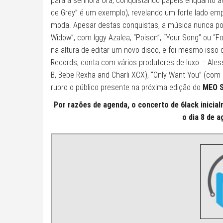
para a senhora Ora, conquistando papéis enquanto at
de Grey” é um exemplo), revelando um forte lado emp
moda. Apesar destas conquistas, a música nunca pode
Widow”, com Iggy Azalea, “Poison”, “Your Song” ou “
na altura de editar um novo disco, e foi mesmo isso 
Records, conta com vários produtores de luxo – Aless
B, Bebe Rexha and Charli XCX), “Only Want You” (com
rubro o público presente na próxima edição do
MEO S
Por razões de agenda, o concerto de 6lack inicial
o dia 8 de 