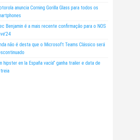
torola anuncia Corning Gorilla Glass para todos os
martphones
ec Benjamin é a mais recente confirmação para o NOS
ive’24
nda não é desta que o Microsoft Teams Clássico será
escontinuado
n hipster en la España vacía” ganha trailer e data de
treia