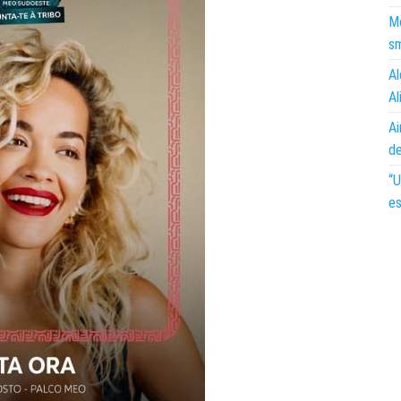
Mo
s
Al
Al
Ai
d
“U
es