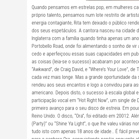
Quando pensamos em estrelas pop, em mulheres cap
próprio talento, pensamos num lote restrito de artist
energia contagiante, Rita tem deixado o público rendi
dos seus espetáculos. A cantora nasceu na cidade de
Inglaterra com a família quando tinha apenas um ano 
Portobello Road, onde foi alimentando o sonho de vir
cedo e aperfeiçoou essas suas capacidades em pubs
as coisas (leia-se o sucesso) acabaram por acontece
“Awkward”, de Craig David, e “Where’s Your Love”, de
cada vez mais longe. Mas a grande oportunidade da s
rendeu aos seus encantos e logo a convidou para assi
americano. Depois disto, o sucesso à escala global e
participação vocal em “Hot Right Now”, um single de DJ
primeiro avanço para o seu disco de estreia. Em po
Reino Unido. O disco, “Ora”, foi editado em 20012. Al
(Party)” ou “Shine Ya Light”, o que lhe valeu vária
tudo isto com apenas 18 anos de idade… É fácil pre