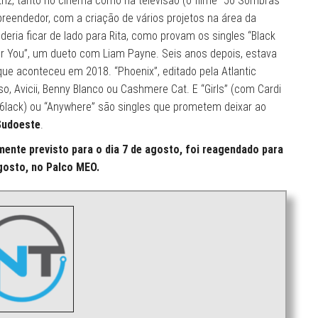
riz, tanto no cinema como na televisão (o filme “50 Sombras
reendedor, com a criação de vários projetos na área da
ria ficar de lado para Rita, como provam os singles “Black
For You”, um dueto com Liam Payne. Seis anos depois, estava
que aconteceu em 2018. “Phoenix”, editado pela Atlantic
o, Avicii, Benny Blanco ou Cashmere Cat. E “Girls” (com Cardi
 6lack) ou “Anywhere” são singles que prometem deixar ao
udoeste
.
mente previsto para o dia 7 de agosto, foi reagendado para
agosto, no Palco MEO.