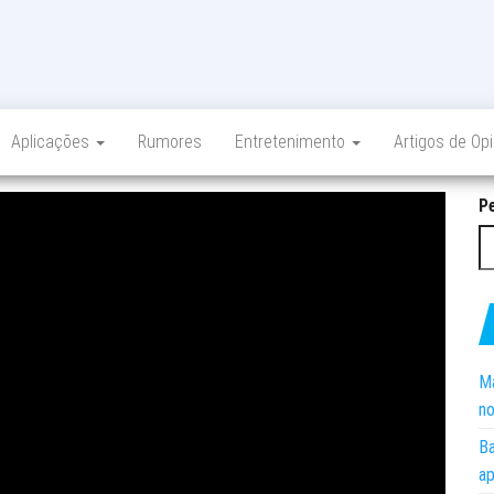
Aplicações
Rumores
Entretenimento
Artigos de Op
P
Ma
no
Ba
ap