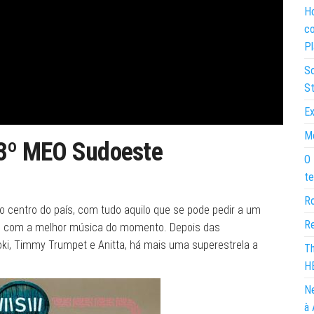
Ho
co
Pl
So
St
Ex
Mo
23º MEO Sudoeste
O 
te
Ro
 o centro do país, com tudo aquilo que se pode pedir a um
Re
ível com a melhor música do momento. Depois das
oki, Timmy Trumpet e Anitta, há mais uma superestrela a
Th
H
Ne
à 