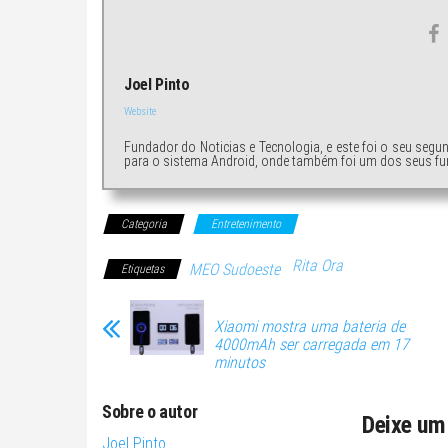
Joel Pinto
Website
Fundador do Noticias e Tecnologia, e este foi o seu segu
para o sistema Android, onde também foi um dos seus fu
Categoria
Entretenimento
Rita Ora
MEO Sudoeste
Etiquetas
Xiaomi mostra uma bateria de
4000mAh ser carregada em 17
minutos
Sobre o autor
Deixe um
Joel Pinto