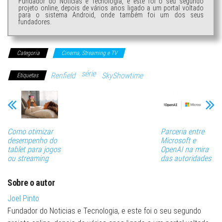
Fundador do Noticias e Tecnologia, e este foi o seu segundo
projeto online, depois de vários anos ligado a um portal voltado
para o sistema Android, onde também foi um dos seus
fundadores.
Categoria
Cinema, Streaming e TV
série
Renfield
SkyShowtime
Etiquetas
Como otimizar
Parceria entre
desempenho do
Microsoft e
tablet para jogos
OpenAI na mira
ou streaming
das autoridades
Sobre o autor
Joel Pinto
Fundador do Noticias e Tecnologia, e este foi o seu segundo