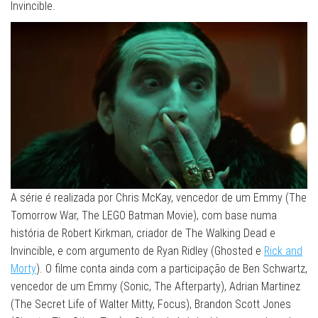
Invincible.
A série é realizada por Chris McKay, vencedor de um Emmy (The
Tomorrow War, The LEGO Batman Movie), com base numa
história de Robert Kirkman, criador de The Walking Dead e
Invincible, e com argumento de Ryan Ridley (Ghosted e
Rick and
Morty
). O filme conta ainda com a participação de Ben Schwartz,
vencedor de um Emmy (Sonic, The Afterparty), Adrian Martinez
(The Secret Life of Walter Mitty, Focus), Brandon Scott Jones